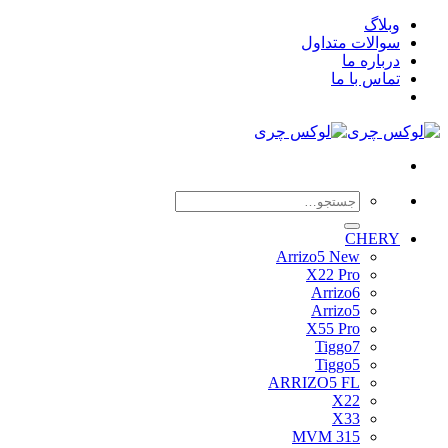
Skip
وبلاگ
to
سوالات متداول
content
درباره ما
تماس با ما
جستجو
برای:
CHERY
Arrizo5 New
X22 Pro
Arrizo6
Arrizo5
X55 Pro
Tiggo7
Tiggo5
ARRIZO5 FL
X22
X33
MVM 315