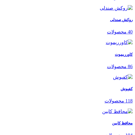
روکش صندلی
40 محصولات
کاورریموت
86 محصولات
کفپوش
118 محصولات
محافظ کابین