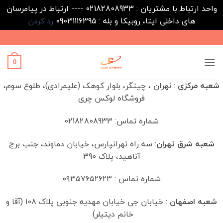
واحد ارتباط با مشتریان : 02182808933 ---- ارتباط در پیامرسان
های داخلی ایتا، روبیکا و بله : 09031116395
رد کردن
Ski
t
conten
0
شعبه مرکزی
: تهران ، چیتگر، بلوار کوهک (علیمرادی)، طلوع سوم،
فروشگاه لوکس چری
شماره تماس: 02182808933
شعبه شرق تهران
: سه راه تهرانپارس، خیابان دماوند، جنب برج
آناهید، پلاک 390
شماره تماس : ۰۹۳۵۷۶۵۲۶۲۳
شعبه اصفهان
: خیابان جی خیابان مهدیه جنوبی پلاک 108 (آقا و
خانم دیتیلر)