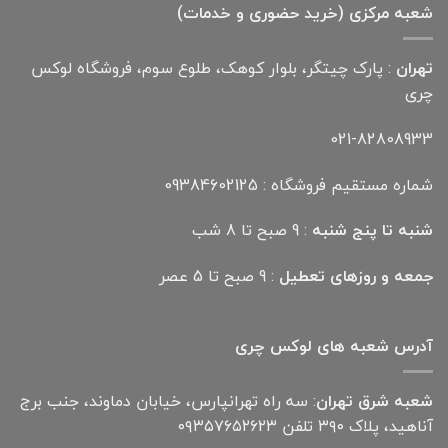
شعبه مرکزی (خرید حضوری و خدمات)
تهران
: پارک چیتگر، بلوار کوهک، طلوع سوم، فروشگاه لوکس
چری
021-82808933
شماره مستقیم فروشگاه : 09384602125
شنبه تا پنج شنبه
: 9 صبح تا 8 شب
جمعه و روزهای تعطیل
: 9 صبح تا 5 عصر
آدرس شعبه های لوکس چری
شعبه شرق تهران
: سه راه تهرانپارس، خیابان دماوند، جنب برج
آناهید، پلاک ۳۹۰ تلفن ۰۹۳۵۷۶۵۲۶۲۳