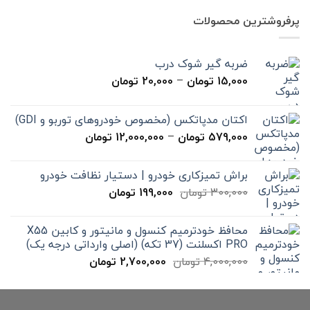
7,000,000 تومان
4,900,000 تومان
پرفروشترین محصولات
بود.
است.
ضربه گیر شوک درب
محدوده
15,000
تومان
–
20,000
تومان
قیمت:
15,000 تومان
اکتان مدپاتکس (مخصوص خودروهای توربو و GDI)
تا
محدوده
579,000
تومان
–
12,000,000
تومان
20,000 تومان
قیمت:
579,000 تومان
براش تمیزکاری خودرو | دستیار نظافت خودرو
تا
قیمت
قیمت
300,000
تومان
199,000
تومان
12,000,000 تومان
اصلی
فعلی
300,000 تومان
199,000 تومان
محافظ خودترمیم کنسول و مانیتور و کابین X55
بود.
است.
PRO اکسلنت (37 تکه) (اصلی وارداتی درجه یک)
قیمت
قیمت
4,000,000
تومان
2,700,000
تومان
اصلی
فعلی
4,000,000 تومان
2,700,000 تومان
بود.
است.