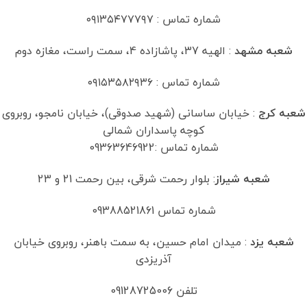
شماره تماس : ۰۹۱۳۵۴۷۷۷۹۷
شعبه مشهد
: الهیه 37، پاشازاده 4، سمت راست، مغازه دوم
شماره تماس : ۰۹۱۵۳۵۸۲۹۳۶
شعبه کرج
: خیابان ساسانی (شهید صدوقی)، خیابان نامجو، روبروی
کوچه پاسداران شمالی
شماره تماس :09363646922
شعبه شیراز
: بلوار رحمت شرقی، بین رحمت 21 و 23
شماره تماس 09388521861
شعبه یزد
: میدان امام حسین، به سمت باهنر، روبروی خیابان
آذریزدی
تلفن 09128725006