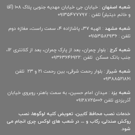
شعبه اصفهان
: خیابان جی خیابان مهدیه جنوبی پلاک ۱۰۸ (آقا
و خانم دیتیلر) تلفن : ۰۹۱۳۵۴۷۷۷۹۷
شعبه مشهد
: الهیه ۳۷، پاشازاده ۴، سمت راست، مغازه دوم
تلفن : ۰۹۱۵۳۵۸۲۹۳۶
شعبه کرج
: بلوار چمران، بعد از پارک چمران، بعد از کلانتری 12،
جنب بانک مسکن تلفن :۰۹۳۶۳۶۴۶۹22
شعبه شیراز
: بلوار رحمت شرقی، بین رحمت ۲۱ و ۲۳ تلفن
۰۹۳۸۸۵۲۱۸۶۱
شعبه یزد
: میدان امام حسین، به سمت باهنر، روبروی خیابان
آذریزدی تلفن ۰۹۱۲۸۷۲۵۰۰۶
خدمات نصب محافظ کابین، تعویض کلیه لوگوها، نصب
روکش صندلی، رکاب و … در شعب های لوکس چری انجام می
شود.