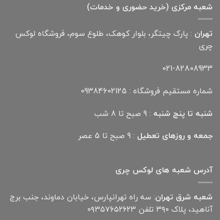
شعبه مرکزی (خرید حضوری و خدمات)
تهران
: پارک چیتگر، بلوار کوهک، طلوع سوم، فروشگاه لوکس
چری
021-82808933
شماره مستقیم فروشگاه : 09384602125
شنبه تا پنج شنبه
: 9 صبح تا 8 شب
جمعه و روزهای تعطیل
: 9 صبح تا 5 عصر
آدرس شعبه های لوکس چری
شعبه شرق تهران
: سه راه تهرانپارس، خیابان دماوند، جنب برج
آناهید، پلاک ۳۹۰ تلفن ۰۹۳۵۷۶۵۲۶۲۳