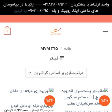
واحد ارتباط با مشتریان : 02182808933 ---- ارتباط در پیامرسان
های داخلی ایتا، روبیکا و بله : 09031116395
رد کردن
Ski
t
conten
0
خانه
/
MVM 315
فیلتر
%24
%20
نورپردازی حرفه ای داخل خودرو
قیمت
قیم
17,000,000
تومان
12,999,000
تومان
مانیتور پشت‌سری اندروید ۱۰.۱