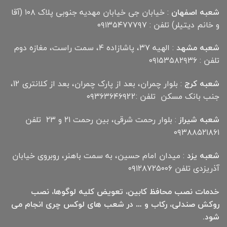
شعبه اصفهان
: خیابان جی خیابان مهدیه جنوبی پلاک ۱۰۸ (آقا
و خانم دیتیلر) تلفن : ۰۹۱۳۵۴۷۷۷۹۷
شعبه مشهد
: الهیه ۳۷، پاشازاده ۴، سمت راست، مغازه دوم
تلفن : ۰۹۱۵۳۵۸۲۹۳۶
شعبه کرج
: بلوار چمران، بعد از پارک چمران، بعد از کلانتری 12،
جنب بانک مسکن تلفن :۰۹۳۶۳۶۴۶۹22
شعبه شیراز
: بلوار رحمت شرقی، بین رحمت ۲۱ و ۲۳ تلفن
۰۹۳۸۸۵۲۱۸۶۱
شعبه یزد
: میدان امام حسین، به سمت باهنر، روبروی خیابان
آذریزدی تلفن ۰۹۱۲۸۷۲۵۰۰۶
خدمات نصب محافظ کابین، تعویض کلیه لوگوها، نصب
روکش صندلی، رکاب و … در شعب های لوکس چری انجام می
شود.