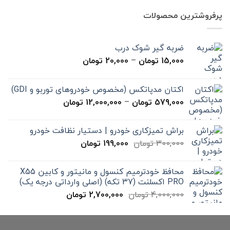
7,000,000 تومان
4,900,000 تومان
پرفروشترین محصولات
بود.
است.
ضربه گیر شوک درب
محدوده
15,000
تومان
–
20,000
تومان
قیمت:
15,000 تومان
اکتان مدپاتکس (مخصوص خودروهای توربو و GDI)
تا
محدوده
579,000
تومان
–
12,000,000
تومان
20,000 تومان
قیمت:
579,000 تومان
براش تمیزکاری خودرو | دستیار نظافت خودرو
تا
قیمت
قیمت
300,000
تومان
199,000
تومان
12,000,000 تومان
اصلی
فعلی
300,000 تومان
199,000 تومان
محافظ خودترمیم کنسول و مانیتور و کابین X55
بود.
است.
PRO اکسلنت (37 تکه) (اصلی وارداتی درجه یک)
قیمت
قیمت
4,000,000
تومان
2,700,000
تومان
اصلی
فعلی
4,000,000 تومان
2,700,000 تومان
بود.
است.