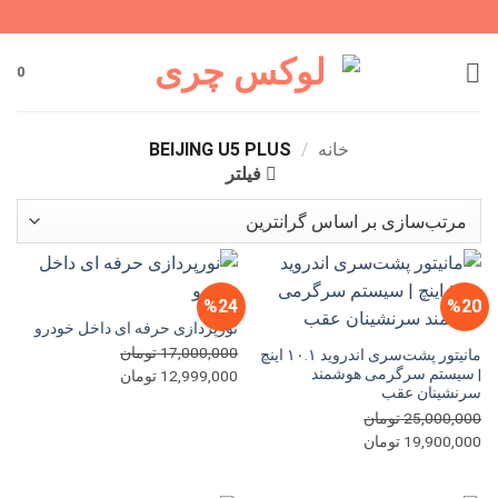
Ski
t
conten
0
خانه
/
BEIJING U5 PLUS
فیلتر
%24
%20
نورپردازی حرفه ای داخل خودرو
17,000,000
تومان
مانیتور پشت‌سری اندروید ۱۰.۱ اینچ
| سیستم سرگرمی هوشمند
قیمت
قیمت
12,999,000
تومان
سرنشینان عقب
اصلی
فعلی
25,000,000
تومان
17,000,000 تومان
12,999,000 تومان
قیمت
قیمت
19,900,000
تومان
بود.
است.
اصلی
فعلی
25,000,000 تومان
19,900,000 تومان