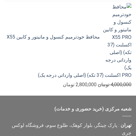
اصلی
فعلی
300,000 تومان
199,000 تومان
بود.
است.
محافظ خودترمیم کنسول و مانیتور و کابین X55
PRO اکسلنت (37 تکه) (اصلی وارداتی درجه یک)
قیمت
قیمت
4,000,000
تومان
2,800,000
تومان
اصلی
فعلی
4,000,000 تومان
2,800,000 تومان
بود.
است.
شعبه مرکزی (خرید حضوری و خدمات)
تهران
: پارک چیتگر، بلوار کوهک، طلوع سوم، فروشگاه لوکس
چری