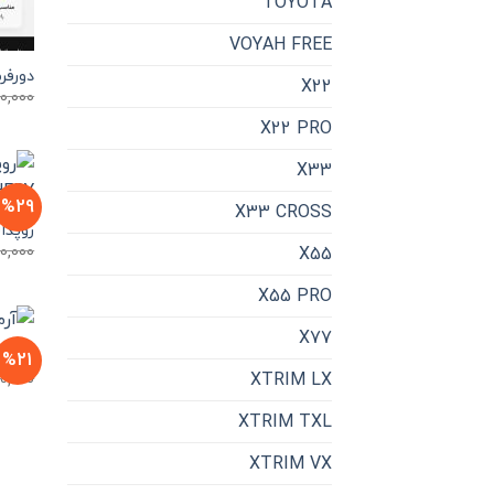
TOYOTA
VOYAH FREE
دورفر
X22
0,000
X22 PRO
X33
%29
X33 CROSS
روپدال
0,000
X55
X55 PRO
X77
%21
آرم نو
XTRIM LX
00,000
XTRIM TXL
XTRIM VX