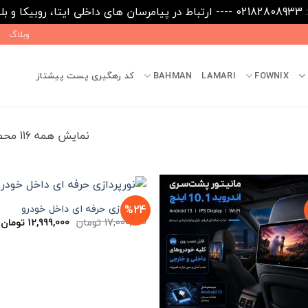
09031
وبلاگ
FOWNIX
LAMARI
BAHMAN
کد رهگیری پست پیشتاز
نمایش همه 116 محصولات
%24
نورپردازی حرفه ای داخل خودرو
قیمت
ق
17,000,000
تومان
12,999,000
تومان
اصلی
ف
17,000,000 تومان
بود.
ا