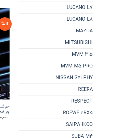
LUCANO L7
LUCANO L8
%11
MAZDA
MITSUBISHI
MVM 315
MVM M5 PRO
NISSAN SYLPHY
REERA
RESPECT
خوشبو
چراغدا
ROEWE eRX5
0,000
SAIPA IKCO
SUBA M4