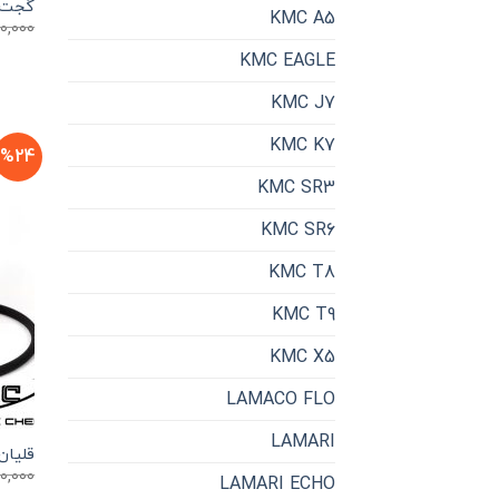
گجت س
KMC A5
0,000
KMC EAGLE
KMC J7
KMC K7
%24
KMC SR3
KMC SR6
KMC T8
KMC T9
KMC X5
LAMACO FLO
LAMARI
قلیان
0,000
LAMARI ECHO