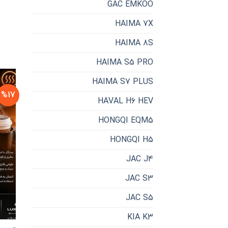
GAC EMKOO
HAIMA 7X
HAIMA 8S
HAIMA S5 PRO
HAIMA S7 PLUS
%17
HAVAL H6 HEV
HONGQI EQM5
HONGQI H5
JAC J4
JAC S3
JAC S5
KIA K3