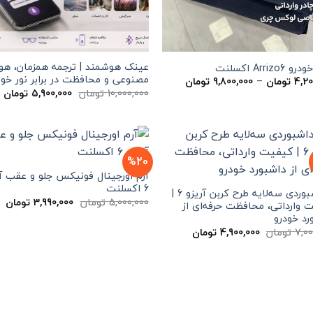
عینک هوشمند | ترجمه همزمان، ه
Arrizo6 اکسلنت
مصنوعی و محافظت در برابر نور خو
محدوده
4,20
تومان
–
9,800,000
تومان
قیمت:
قیمت
ق
10,000,000
تومان
5,900,000
تومان
4,200,000 تومان
اصلی
ف
تا
10,000,000 تومان
9,800,000 تومان
بود.
ا
%20
آرم اورجینال فونیکس جلو و عقب آر
6 اکسلنت
روداشبوردی سه‌لایه طرح کربن آریزو 6 |
قیمت
ق
5,000,000
تومان
3,990,000
تومان
 وارداتی، محافظت حرفه‌ای از
اصلی
فع
رد خودرو
5,000,000 تومان
بود.
اس
قیمت
قیمت
7,00
تومان
4,900,000
تومان
اصلی
فعلی
7,000,000 تومان
4,900,000 تومان
بود.
است.