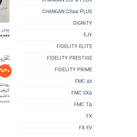
CHANGAN CS35 PLUS
CHANGAN CS55 PLUS
DIGNITY
چادر خودرو 
EJ7
0,000
FIDELITY ELITE
FIDELITY PRESTIGE
FIDELITY PRIME
%30
FMC 511
کیفیت
FMC SX5
داشبو
0,000
FMC T5
FX
FX EV