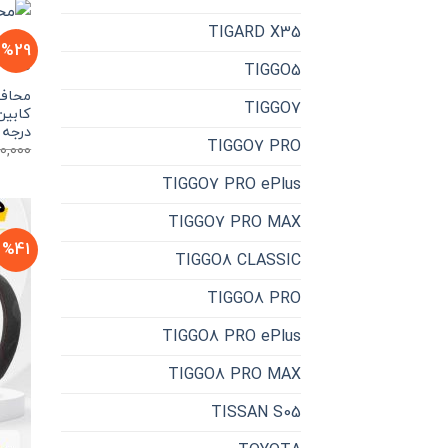
TIGARD X35
%29
TIGGO5
محافظ
TIGGO7
درجه 
TIGGO7 PRO
0,000
TIGGO7 PRO ePlus
TIGGO7 PRO MAX
%41
TIGGO8 CLASSIC
TIGGO8 PRO
TIGGO8 PRO ePlus
TIGGO8 PRO MAX
TISSAN S05