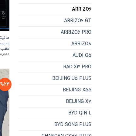
ARRIZO6
ARRIZO6 GT
ARRIZO6 PRO
سیست
ARRIZO8
عقب
0,000
AUDI Q5
BAC X3 PRO
BEIJING U5 PLUS
%24
BEIJING X55
BEIJING X7
BYD QIN L
BYD SONG PLUS