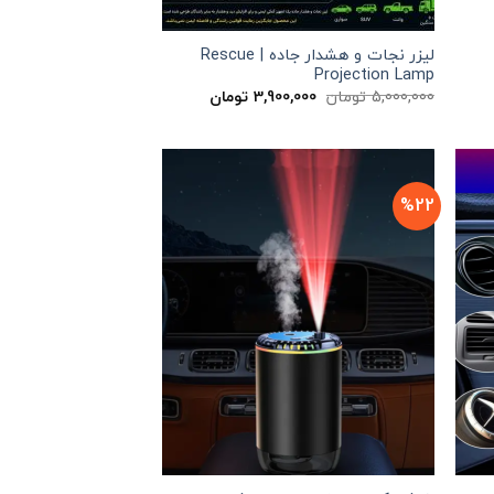
لیزر نجات و هشدار جاده | Rescue
Projection Lamp
قیمت
قیمت
5,000,000
تومان
3,900,000
تومان
اصلی
فعلی
5,000,000 تومان
3,900,000 تومان
بود.
است.
%22