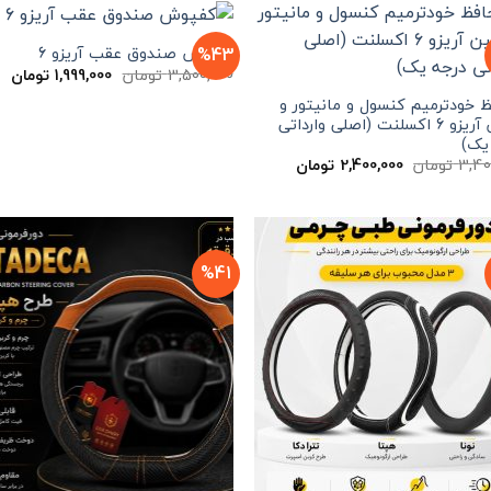
%43
کفپوش صندوق عقب آریزو 6
قیمت
قی
3,500,000
تومان
1,999,000
تومان
اصلی
فع
3,500,000 تومان
 خودترمیم کنسول و مانیتور و
بود.
اس
کابین آریزو 6 اکسلنت (اصلی وارداتی
یک)
قیمت
قیمت
3,40
تومان
2,400,000
تومان
اصلی
فعلی
3,400,000 تومان
2,400,000 تومان
بود.
است.
%41