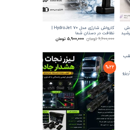
وش
کارواش شارژی مدل HydroJet 70 |
رشید
نظافت در دستان شما
یمت
قیمت
قیمت
6,600,000
تومان
5,900,000
تومان
علی
اصلی
فعلی
5,900,000 تومان
6,600,000 تومان
5,900,000 تومان
ست.
بود.
است.
%22
یزو
یمت
لی
3,990,000 تومان
ت.