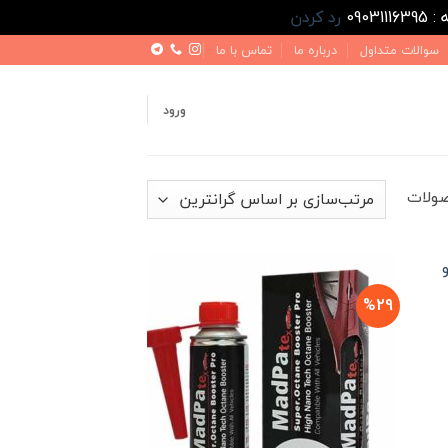
رد کردن
سوالات متداول
درباره ما
تماس با ما
ورود
مرتب‌سازی
بر
اساس
قیمت:
زیاد
%29
به
یمت
علی
کم
12,999,000 تومان
ست.