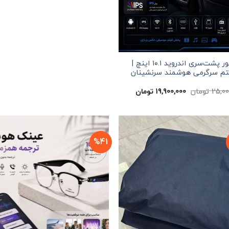
مانیتور پشت‌سری اندروید ۱۰.۱ اینچ |
م سرگرمی هوشمند سرنشینان
قیمت
قیمت
25,00
تومان
19,900,000
تومان
اصلی
فعلی
25,000,000 تومان
19,900,000 تومان
بود.
است.
%41