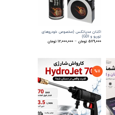
اکتان مدپاتکس (مخصوص خودروهای
توربو و GDI)
محدوده
579,000
تومان
–
12,000,000
تومان
قیمت:
579,000 تومان
تا
12,000,000 تومان
%11