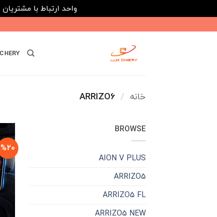
واحد ارتباط با مشتریان : 02182808933 ---- ارتباط در پیامرسان های داخلی ایتا، روبیکا و بله : 116395
Ski
t
conten
CHERY
خانه
/
ARRIZO6
BROWSE
%20
AION V PLUS
ARRIZO5
ARRIZO5 FL
ARRIZO5 NEW