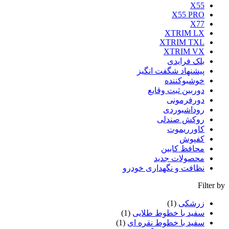
X55
X55 PRO
X77
XTRIM LX
XTRIM TXL
XTRIM VX
بلک فرایدی
پیشنهاد شگفت انگیز
خوشبوکننده
دوربین ثبت وقایع
دورفرمونی
روداشبوردی
روکش صندلی
کاورریموت
کفپوش
محافظ کابین
محصولات جدید
نظافت و نگهداری خودرو
Filter by
زرشکی
(1)
سفید با خطوط طلایی
(1)
سفید با خطوط نقره ای
(1)