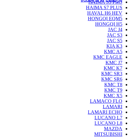
HAIMA S5 PRO
HAIMA S7 PLUS
HAVAL H6 HEV
HONGQI EQM5
HONGQI H5
JAC J4
JAC S3
JAC S5
KIA K3
KMC A5
KMC EAGLE
KMC J7
KMC K7
KMC SR3
KMC SR6
KMC T8
KMC T9
KMC X5
LAMACO FLO
LAMARI
LAMARI ECHO
LUCANO L7
LUCANO L8
MAZDA
MITSUBISHI