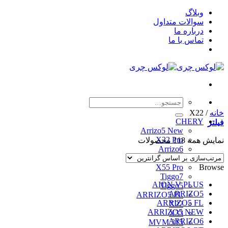
Skip
وبلاگ
to
سوالات متداول
content
درباره ما
تماس با ما
جستجو
برای:
خانه
/
X22
CHERY
فیلتر
Arrizo5 New
X22 Pro
مرتب‌سازی
نمایش همه 118 محصولات
Arrizo6
بر
Arrizo5
اساس
X55 Pro
Browse
قیمت:
Tiggo7
زیاد
AION V PLUS
Tiggo5
به
ARRIZO5
ARRIZO5 FL
کم
ARRIZO5 FL
X22
ARRIZO5 NEW
X33
ARRIZO6
MVM 315