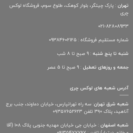
تهران
: پارک چیتگر، بلوار کوهک، طلوع سوم، فروشگاه لوکس
چری
021-82808933
شماره مستقیم فروشگاه : 09384602125
شنبه تا پنج شنبه
: 9 صبح تا 8 شب
جمعه و روزهای تعطیل
: 9 صبح تا 5 عصر
آدرس شعبه های لوکس چری
شعبه شرق تهران
: سه راه تهرانپارس، خیابان دماوند، جنب برج
آناهید، پلاک ۳۹۰ تلفن ۰۹۳۵۷۶۵۲۶۲۳
شعبه اصفهان
: خیابان جی خیابان مهدیه جنوبی پلاک ۱۰۸ (آقا
و خانم دیتیلر) تلفن : ۰۹۱۳۵۴۷۷۷۹۷