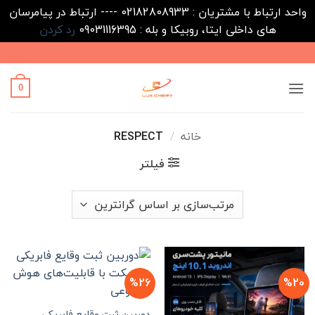
واحد ارتباط با مشتریان : 02182808933 ---- ارتباط در پیامرسان
های داخلی ایتا، روبیکا و بله : 09031116395
رد کردن
Ski
t
conten
0
خانه
/
RESPECT
فیلتر
%26
%20
دوربین ثبت وقایع فابریکی