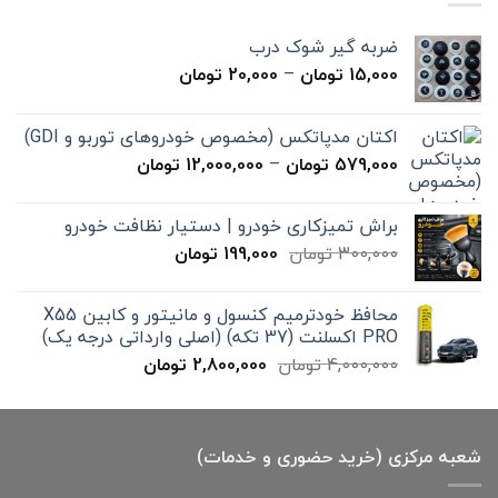
ضربه گیر شوک درب
محدوده
15,000
تومان
–
20,000
تومان
قیمت:
15,000 تومان
اکتان مدپاتکس (مخصوص خودروهای توربو و GDI)
تا
محدوده
579,000
تومان
–
12,000,000
تومان
20,000 تومان
قیمت:
579,000 تومان
براش تمیزکاری خودرو | دستیار نظافت خودرو
تا
قیمت
قیمت
300,000
تومان
199,000
تومان
12,000,000 تومان
اصلی
فعلی
300,000 تومان
199,000 تومان
محافظ خودترمیم کنسول و مانیتور و کابین X55
بود.
است.
PRO اکسلنت (37 تکه) (اصلی وارداتی درجه یک)
قیمت
قیمت
4,000,000
تومان
2,800,000
تومان
اصلی
فعلی
4,000,000 تومان
2,800,000 تومان
بود.
است.
شعبه مرکزی (خرید حضوری و خدمات)