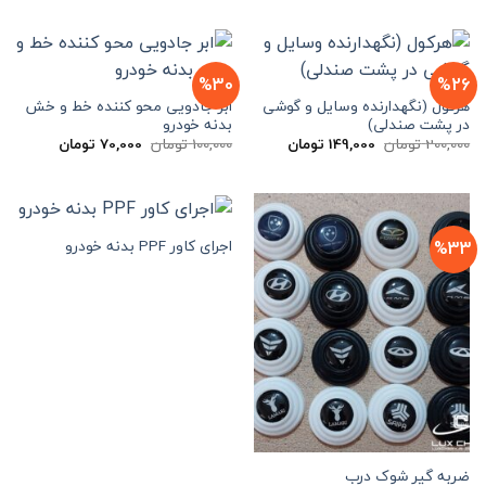
200,000 تومان
149,000 تومان
200,000 تومان
000
بود.
است.
بود.
است.
%30
%26
هرکول (نگهدارنده وسایل و گوشی
ابر جادویی محو کننده خط و خش
در پشت صندلی)
بدنه خودرو
قیمت
قیمت
قیمت
قیمت
200,000
تومان
149,000
تومان
100,000
تومان
70,000
تومان
اصلی
فعلی
اصلی
فعلی
200,000 تومان
149,000 تومان
100,000 تومان
70,000 
بود.
است.
بود.
است.
اجرای کاور PPF بدنه خودرو
%33
ضربه گیر شوک درب