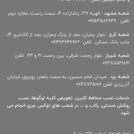
شعبه مشهد
: الهیه ۳۷، پاشازاده ۴، سمت راست، مغازه دوم
تلفن : ۰۹۱۵۳۵۸۲۹۳۶
شعبه کرج
: بلوار چمران، بعد از پارک چمران، بعد از کلانتری 12،
جنب بانک مسکن تلفن :۰۹۳۶۳۶۴۶۹22
شعبه شیراز
: بلوار رحمت شرقی، بین رحمت ۲۱ و ۲۳ تلفن
۰۹۳۸۸۵۲۱۸۶۱
شعبه یزد
: میدان امام حسین، به سمت باهنر، روبروی خیابان
آذریزدی تلفن ۰۹۱۲۸۷۲۵۰۰۶
خدمات نصب محافظ کابین، تعویض کلیه لوگوها، نصب
روکش صندلی، رکاب و … در شعب های لوکس چری انجام می
شود.
نماد اعتماد تجارت الكترونیكی