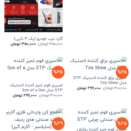
گارد درب خودرو (پک ۴ تایی)
قیمت
قیمت
450,000
تومان
350,000
تومان
اصلی
فعلی
450,000 تومان
بود.
است.
%25
%25
اسپری براق کننده لاستیک STP
مدل Tire Shine
اسپری فوم تمیز کننده لاستیک
قیمت
قیمت
400,000
تومان
299,000
تومان
STP مدل Son of a Gun
اصلی
فعلی
قیمت
قیمت
400,000 تومان
299,000 تومان
400,000
تومان
299,000
تومان
اصلی
فعلی
بود.
است.
400,000 تومان
00
بود.
است.
%39
%25
اسپری فوم تمیز کننده روکش