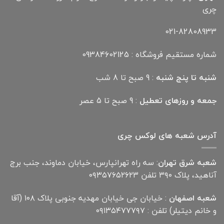
چری
021-82808933
شماره مستقیم فروشگاه : 09384602125
شنبه تا پنج شنبه
: 9 صبح تا 8 شب
جمعه و روزهای تعطیل
: 9 صبح تا 5 عصر
آدرس شعبه های لوکس چری
شعبه شرق تهران
: سه راه تهرانپارس، خیابان دماوند، جنب برج
آناهید، پلاک ۳۹۰ تلفن ۰۹۳۵۷۶۵۲۶۲۳
شعبه اصفهان
: خیابان جی خیابان مهدیه جنوبی پلاک ۱۰۸ (آقا
و خانم دیتیلر) تلفن : ۰۹۱۳۵۴۷۷۷۹۷