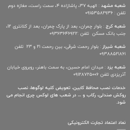
شعبه مشهد
: الهیه ۳۷، پاشازاده ۴، سمت راست، مغازه دوم
تلفن : ۰۹۱۵۳۵۸۲۹۳۶
شعبه کرج
: بلوار چمران، بعد از پارک چمران، بعد از کلانتری 12،
جنب بانک مسکن تلفن :۰۹۳۶۳۶۴۶۹22
شعبه شیراز
: بلوار رحمت شرقی، بین رحمت ۲۱ و ۲۳ تلفن
۰۹۳۸۸۵۲۱۸۶۱
شعبه یزد
: میدان امام حسین، به سمت باهنر، روبروی خیابان
آذریزدی تلفن ۰۹۱۲۸۷۲۵۰۰۶
خدمات نصب محافظ کابین، تعویض کلیه لوگوها، نصب
روکش صندلی، رکاب و … در شعب های لوکس چری انجام می
شود.
نماد اعتماد تجارت الكترونیكی