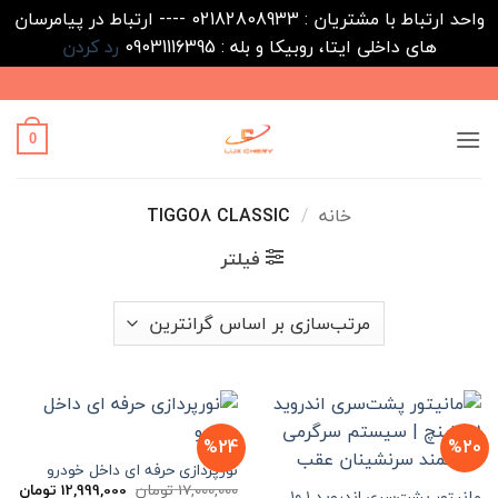
واحد ارتباط با مشتریان : 02182808933 ---- ارتباط در پیامرسان
های داخلی ایتا، روبیکا و بله : 09031116395
رد کردن
Ski
t
conten
0
خانه
/
TIGGO8 CLASSIC
فیلتر
%24
%20
نورپردازی حرفه ای داخل خودرو
قیمت
قیم
17,000,000
تومان
12,999,000
تومان
مانیتور پشت‌سری اندروید ۱۰.۱