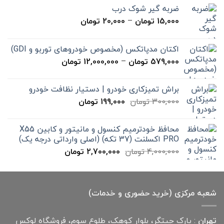
ضربه گیر شوک درب
محدوده
15,000
تومان
–
20,000
تومان
قیمت:
15,000 تومان
اکتان مدپاتکس (مخصوص خودروهای توربو و GDI)
تا
محدوده
579,000
تومان
–
12,000,000
تومان
20,000 تومان
قیمت:
579,000 تومان
براش تمیزکاری خودرو | دستیار نظافت خودرو
تا
قیمت
قیمت
300,000
تومان
199,000
تومان
12,000,000 تومان
اصلی
فعلی
300,000 تومان
199,000 تومان
محافظ خودترمیم کنسول و مانیتور و کابین X55
بود.
است.
PRO اکسلنت (37 تکه) (اصلی وارداتی درجه یک)
قیمت
قیمت
4,000,000
تومان
2,700,000
تومان
اصلی
فعلی
4,000,000 تومان
2,700,000 تومان
بود.
است.
شعبه مرکزی (خرید حضوری و خدمات)
تهران
: پارک چیتگر، بلوار کوهک، طلوع سوم، فروشگاه لوکس