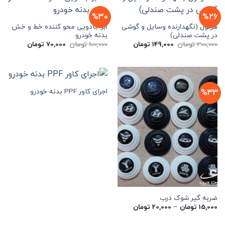
%30
%26
هرکول (نگهدارنده وسایل و گوشی
ابر جادویی محو کننده خط و خش
در پشت صندلی)
بدنه خودرو
قیمت
قیمت
قیمت
قیمت
200,000
تومان
149,000
تومان
100,000
تومان
70,000
تومان
اصلی
فعلی
اصلی
فعلی
200,000 تومان
149,000 تومان
100,000 تومان
70,000 
بود.
است.
بود.
است.
اجرای کاور PPF بدنه خودرو
%33
ضربه گیر شوک درب
محدوده
15,000
تومان
–
20,000
تومان
قیمت:
15,000 تومان