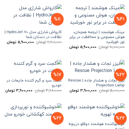
تا
12,000,000 تومان
%11
%41
عینک هوشمند | ترجمه همزمان،
کارواش شارژی مدل HydroJet 70 |
هوش مصنوعی و محافظت در برابر
نظافت در دستان شما
نور خورشید
قیمت
قیم
6,600,000
تومان
5,900,000
تومان
اصلی
فعلی
قیمت
قیمت
10,000,000
تومان
5,900,000
تومان
6,600,000 تومان
اصلی
فعلی
بود.
است.
10,000,000 تومان
5,900,000 تومان
بود.
است.
%17
%22
لیزر نجات و هشدار جاده | Rescue
گجت سرد و گرم کننده مایعات در
Projection Lamp
خودرو
قیمت
قیمت
قیمت
قیم
5,000,000
تومان
3,900,000
تومان
4,680,000
تومان
3,900,000
تومان
اصلی
فعلی
اصلی
فعل
5,000,000 تومان
3,900,000 تومان
4,680,000 تومان
بود.
است.
بود.
است
%22
%22
خوشبوکننده هوشمند دوقلو دریچه
تهویه