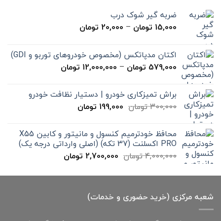
ضربه گیر شوک درب
محدوده
15,000
تومان
–
20,000
تومان
قیمت:
15,000 تومان
اکتان مدپاتکس (مخصوص خودروهای توربو و GDI)
تا
محدوده
579,000
تومان
–
12,000,000
تومان
20,000 تومان
قیمت:
579,000 تومان
براش تمیزکاری خودرو | دستیار نظافت خودرو
تا
قیمت
قیمت
300,000
تومان
199,000
تومان
12,000,000 تومان
اصلی
فعلی
300,000 تومان
199,000 تومان
محافظ خودترمیم کنسول و مانیتور و کابین X55
بود.
است.
PRO اکسلنت (37 تکه) (اصلی وارداتی درجه یک)
قیمت
قیمت
4,000,000
تومان
2,700,000
تومان
اصلی
فعلی
4,000,000 تومان
2,700,000 تومان
بود.
است.
شعبه مرکزی (خرید حضوری و خدمات)