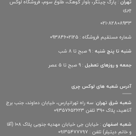
تهران
: پارک چیتگر، بلوار کوهک، طلوع سوم، فروشگاه لوکس
چری
021-82808933
شماره مستقیم فروشگاه : 09384602125
شنبه تا پنج شنبه
: 9 صبح تا 8 شب
جمعه و روزهای تعطیل
: 9 صبح تا 5 عصر
آدرس شعبه های لوکس چری
شعبه شرق تهران
: سه راه تهرانپارس، خیابان دماوند، جنب برج
آناهید، پلاک ۳۹۰ تلفن ۰۹۳۵۷۶۵۲۶۲۳
شعبه اصفهان
: خیابان جی خیابان مهدیه جنوبی پلاک ۱۰۸ (آقا
و خانم دیتیلر) تلفن : ۰۹۱۳۵۴۷۷۷۹۷