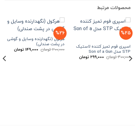
محصولات مرتبط
%26
%25
هرکول (نگهدارنده وسایل و گوشی
در پشت صندلی)
اسپری فوم تمیز کننده لاستیک
قیمت
قیمت
200,000
تومان
149,000
تومان
STP مدل Son of a Gun
اصلی
فعلی
قیمت
قیمت
400,000
تومان
299,000
تومان
200,000 تومان
000
اصلی
فعلی
بود.
است.
400,000 تومان
299,000 تومان
بود.
است.