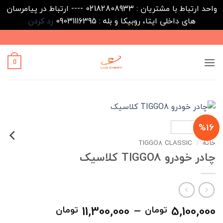
واحد ارتباط با مشتریان : 02182808933 ---- ارتباط در پیامرسان
های داخلی ایتا، روبیکا و بله : 09031116395
رد کردن
Ski
t
conten
0
%16
خانه
/
TIGGO8 CLASSIC
چادر خودرو TIGGO8 کلاسیک
محدوده
11,300,000
–
5,100,000
تومان
تومان
قیمت: