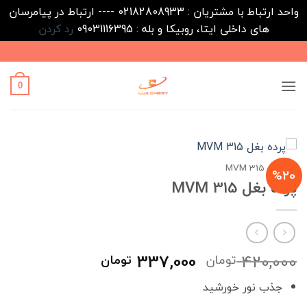
واحد ارتباط با مشتریان : 02182808933 ---- ارتباط در پیامرسان
های داخلی ایتا، روبیکا و بله : 09031116395
رد کردن
Ski
t
conten
0
خانه
/
MVM 315
%20
پرده بغل MVM 315
قیمت
قیمت
337,000
420,000
تومان
تومان
اصلی
فعلی
جذب نور خورشید
420,000 تومان
337,000 توما