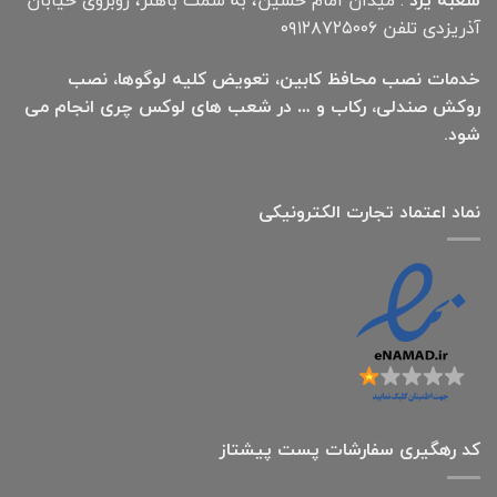
شعبه یزد
: میدان امام حسین، به سمت باهنر، روبروی خیابان
آذریزدی تلفن ۰۹۱۲۸۷۲۵۰۰۶
خدمات نصب محافظ کابین، تعویض کلیه لوگوها، نصب
روکش صندلی، رکاب و … در شعب های لوکس چری انجام می
شود.
نماد اعتماد تجارت الكترونیكی
کد رهگیری سفارشات پست پیشتاز