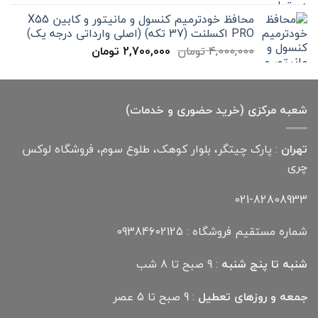
300,000 تومان
199,000 تومان
محافظ خودترمیم کنسول و مانیتور و کابین X55
بود.
است.
PRO اکسلنت (37 تکه) (اصلی وارداتی درجه یک)
قیمت
قیمت
4,000,000
تومان
2,700,000
تومان
اصلی
فعلی
4,000,000 تومان
2,700,000 تومان
بود.
است.
شعبه مرکزی (خرید حضوری و خدمات)
تهران
: پارک چیتگر، بلوار کوهک، طلوع سوم، فروشگاه لوکس
چری
021-82808933
شماره مستقیم فروشگاه : 09384602125
شنبه تا پنج شنبه
: 9 صبح تا 8 شب
جمعه و روزهای تعطیل
: 9 صبح تا 5 عصر