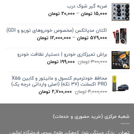
ضربه گیر شوک درب
محدوده
15,000
تومان
–
20,000
تومان
قیمت:
15,000 تومان
اکتان مدپاتکس (مخصوص خودروهای توربو و GDI)
تا
محدوده
579,000
تومان
–
12,000,000
تومان
20,000 تومان
قیمت:
579,000 تومان
براش تمیزکاری خودرو | دستیار نظافت خودرو
تا
قیمت
قیمت
300,000
تومان
199,000
تومان
12,000,000 تومان
اصلی
فعلی
300,000 تومان
199,000 تومان
محافظ خودترمیم کنسول و مانیتور و کابین X55
بود.
است.
PRO اکسلنت (37 تکه) (اصلی وارداتی درجه یک)
قیمت
قیمت
4,000,000
تومان
2,700,000
تومان
اصلی
فعلی
4,000,000 تومان
2,700,000 تومان
بود.
است.
شعبه مرکزی (خرید حضوری و خدمات)
تهران
: پارک چیتگر، بلوار کوهک، طلوع سوم، فروشگاه لوکس