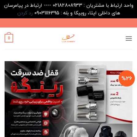
واحد ارتباط با مشتریان : 02182808933 ---- ارتباط در پیامرسان
های داخلی ایتا، روبیکا و بله : 09031116395
رد کردن
Ski
t
conten
0
%26