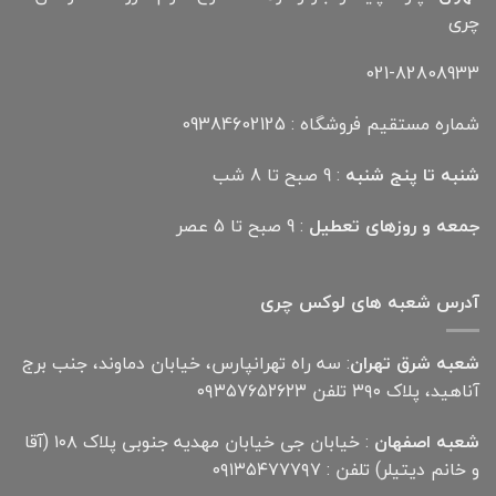
چری
021-82808933
شماره مستقیم فروشگاه : 09384602125
شنبه تا پنج شنبه
: 9 صبح تا 8 شب
جمعه و روزهای تعطیل
: 9 صبح تا 5 عصر
آدرس شعبه های لوکس چری
شعبه شرق تهران
: سه راه تهرانپارس، خیابان دماوند، جنب برج
آناهید، پلاک ۳۹۰ تلفن ۰۹۳۵۷۶۵۲۶۲۳
شعبه اصفهان
: خیابان جی خیابان مهدیه جنوبی پلاک ۱۰۸ (آقا
و خانم دیتیلر) تلفن : ۰۹۱۳۵۴۷۷۷۹۷