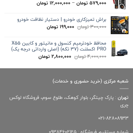
محدوده
579,000
تومان
–
12,000,000
تومان
20,000 تومان
قیمت:
579,000 تومان
براش تمیزکاری خودرو | دستیار نظافت خودرو
تا
قیمت
قیمت
300,000
تومان
199,000
تومان
12,000,000 تومان
اصلی
فعلی
300,000 تومان
199,000 تومان
محافظ خودترمیم کنسول و مانیتور و کابین X55
بود.
است.
PRO اکسلنت (37 تکه) (اصلی وارداتی درجه یک)
قیمت
قیمت
4,000,000
تومان
2,800,000
تومان
اصلی
فعلی
4,000,000 تومان
2,800,000 تومان
بود.
است.
شعبه مرکزی (خرید حضوری و خدمات)
تهران
: پارک چیتگر، بلوار کوهک، طلوع سوم، فروشگاه لوکس
چری
021-82808933
شماره مستقیم فروشگاه : 09384602125