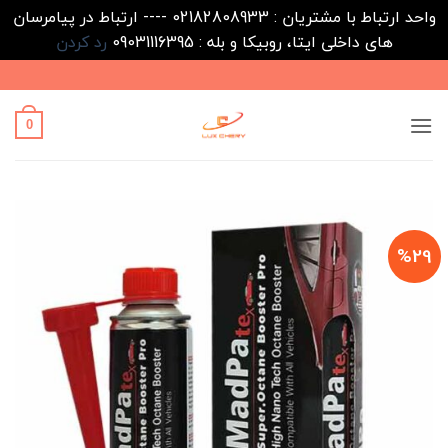
واحد ارتباط با مشتریان : 02182808933 ---- ارتباط در پیامرسان
های داخلی ایتا، روبیکا و بله : 09031116395
رد کردن
Ski
t
conten
0
%29