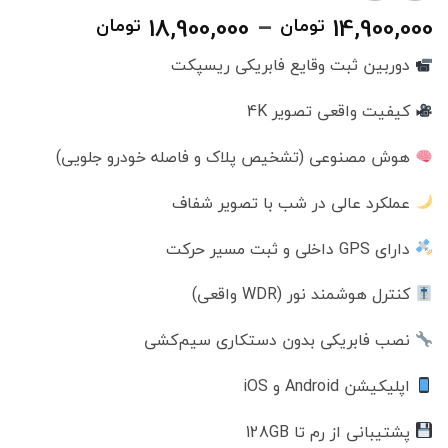
محدوده
18,900,000
–
14,900,000
تومان
تومان
قیمت:
دوربین ثبت وقایع فابریکی ریسپکت
تا
کیفیت واقعی تصویر 4K
18,900,000 تومان
هوش مصنوعی (تشخیص پلاک و فاصله خودرو جلویی)
عملکرد عالی در شب با تصویر شفاف
دارای GPS داخلی و ثبت مسیر حرکت
کنترل هوشمند نور (WDR واقعی)
نصب فابریکی بدون دستکاری سیم‌کشی
اپلیکیشن Android و iOS
پشتیبانی از رم تا 128GB