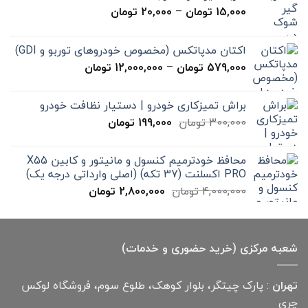
محدوده
15,000
تومان
–
20,000
تومان
قیمت:
15,000 تومان
اکتان مدپاتکس (مخصوص خودروهای توربو و GDI)
تا
محدوده
579,000
تومان
–
12,000,000
تومان
20,000 تومان
قیمت:
579,000 تومان
براش تمیزکاری خودرو | دستیار نظافت خودرو
تا
قیمت
قیمت
300,000
تومان
199,000
تومان
12,000,000 تومان
اصلی
فعلی
300,000 تومان
199,000 تومان
محافظ خودترمیم کنسول و مانیتور و کابین X55
بود.
است.
PRO اکسلنت (37 تکه) (اصلی وارداتی درجه یک)
قیمت
قیمت
4,000,000
تومان
2,800,000
تومان
اصلی
فعلی
4,000,000 تومان
2,800,000 تومان
بود.
است.
شعبه مرکزی (خرید حضوری و خدمات)
تهران
: پارک چیتگر، بلوار کوهک، طلوع سوم، فروشگاه لوکس
چری