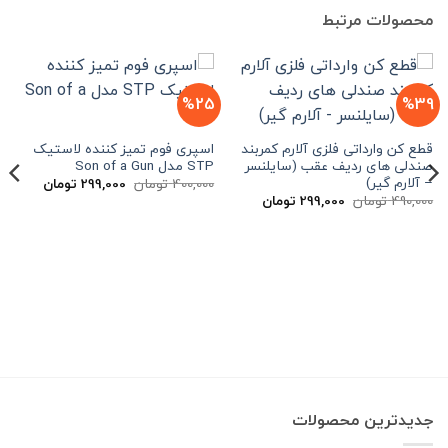
محصولات مرتبط
%25
%39
قطع کن وارداتی فلزی آلارم کمربند
اسپری فوم تمیز کننده لاستیک
صندلی های ردیف عقب (سایلنسر
STP مدل Son of a Gun
– آلارم گیر)
قیمت
قیمت
400,000
تومان
299,000
تومان
اصلی
فعلی
قیمت
قیمت
490,000
تومان
299,000
تومان
400,000 تومان
00
اصلی
فعلی
بود.
است.
490,000 تومان
299,000 تومان
بود.
است.
جدیدترین محصولات