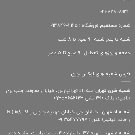
021-82808933
شماره مستقیم فروشگاه : 09384602125
شنبه تا پنج شنبه
: 9 صبح تا 8 شب
جمعه و روزهای تعطیل
: 9 صبح تا 5 عصر
آدرس شعبه های لوکس چری
شعبه شرق تهران
: سه راه تهرانپارس، خیابان دماوند، جنب برج
آناهید، پلاک ۳۹۰ تلفن ۰۹۳۵۷۶۵۲۶۲۳
شعبه اصفهان
: خیابان جی خیابان مهدیه جنوبی پلاک ۱۰۸ (آقا
و خانم دیتیلر) تلفن : ۰۹۱۳۵۴۷۷۷۹۷
شعبه مشهد
: الهیه ۳۷، پاشازاده ۴، سمت راست، مغازه دوم