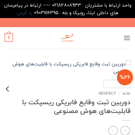
واحد ارتباط با مشتریان : 02182808933 ---- ارتباط در پیامرسان
های داخلی ایتا، روبیکا و بله : 09031116395
رد کردن
Ski
t
conten
0
%26
خانه
/
RESPECT
دوربین ثبت وقایع فابریکی ریسپکت با
قابلیت‌های هوش مصنوعی