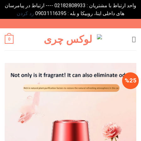
واحد ارتباط با مشتریان : 02182808933 ---- ارتباط در پیامرسان
های داخلی ایتا، روبیکا و بله : 09031116395
رد کردن
Ski
t
conten
0
%25