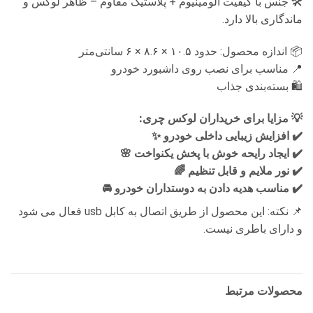
🛠️ جنس با کیفیت آلومینیوم + پلاستیک مقاوم – ظاهر لوکس و
ماندگاری بالا دارد.
📦 اندازه محصول: حدود ۱۰.۵ × ۸.۶ × ۶ سانتی‌متر
📍 مناسب برای نصب روی داشبورد خودرو
🛍️ بسته‌بندی جذاب
💡 مزایا برای خریداران لوکس چری:
✔️ افزایش زیبایی داخلی خودرو ✨
✔️ ایجاد رایحه خوش با پخش یکنواخت 🌸
✔️ نور ملایم و قابل تنظیم 🌈
✔️ مناسب هدیه دادن به دوستداران خودرو 🚘
📌 نکته: این محصول از طریق اتصال به کابل usb فعال می شود
و دارای باطری نیست.
محصولات مرتبط