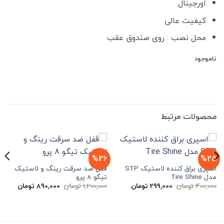
بود.
است.
اورجینال
کیفیت عالی
محل نصب : روی صندوق عقب
ناموجود
محصولات مرتبط
%26
%25
اسپری براق کننده لاستیک STP
قفل ضد سرقت رینگ و لاستیک
مدل Tire Shine
تیگو 8 پرو
قیمت
قیمت
قیمت
قیمت
400,000
تومان
299,000
تومان
1,200,000
تومان
890,000
تومان
اصلی
فعلی
اصلی
فعلی
400,000 تومان
299,000 تومان
1,200,000 تومان
بود.
است.
بود.
است.