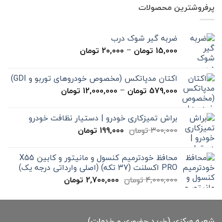
7,000,000 تومان
4,900,000 تومان
پرفروشترین محصولات
بود.
است.
ضربه گیر شوک درب
محدوده
15,000
تومان
–
20,000
تومان
قیمت:
15,000 تومان
اکتان مدپاتکس (مخصوص خودروهای توربو و GDI)
تا
محدوده
579,000
تومان
–
12,000,000
تومان
20,000 تومان
قیمت:
579,000 تومان
براش تمیزکاری خودرو | دستیار نظافت خودرو
تا
قیمت
قیمت
300,000
تومان
199,000
تومان
12,000,000 تومان
اصلی
فعلی
300,000 تومان
199,000 تومان
محافظ خودترمیم کنسول و مانیتور و کابین X55
بود.
است.
PRO اکسلنت (37 تکه) (اصلی وارداتی درجه یک)
قیمت
قیمت
4,000,000
تومان
2,700,000
تومان
اصلی
فعلی
4,000,000 تومان
2,700,000 تومان
بود.
است.
شعبه مرکزی (خرید حضوری و خدمات)