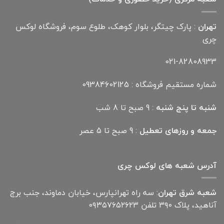
تهران
: پارک چیتگر، بلوار کوهک، طلوع سوم، فروشگاه لوکس
چری
021-82808933
شماره مستقیم فروشگاه : 09384602125
شنبه تا پنج شنبه
: 9 صبح تا 8 شب
جمعه و روزهای تعطیل
: 9 صبح تا 5 عصر
آدرس شعبه های لوکس چری
شعبه شرق تهران
: سه راه تهرانپارس، خیابان دماوند، جنب برج
آناهید، پلاک ۳۹۰ تلفن ۰۹۳۵۷۶۵۲۶۲۳