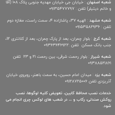
شعبه اصفهان
: خیابان جی خیابان مهدیه جنوبی پلاک ۱۰۸ (آقا
و خانم دیتیلر) تلفن : ۰۹۱۳۵۴۷۷۷۹۷
شعبه مشهد
: الهیه ۳۷، پاشازاده ۴، سمت راست، مغازه دوم
تلفن : ۰۹۱۵۳۵۸۲۹۳۶
شعبه کرج
: بلوار چمران، بعد از پارک چمران، بعد از کلانتری 12،
جنب بانک مسکن تلفن :۰۹۳۶۳۶۴۶۹22
شعبه شیراز
: بلوار رحمت شرقی، بین رحمت ۲۱ و ۲۳ تلفن
۰۹۳۸۸۵۲۱۸۶۱
شعبه یزد
: میدان امام حسین، به سمت باهنر، روبروی خیابان
آذریزدی تلفن ۰۹۱۲۸۷۲۵۰۰۶
خدمات نصب محافظ کابین، تعویض کلیه لوگوها، نصب
روکش صندلی، رکاب و … در شعب های لوکس چری انجام می
شود.