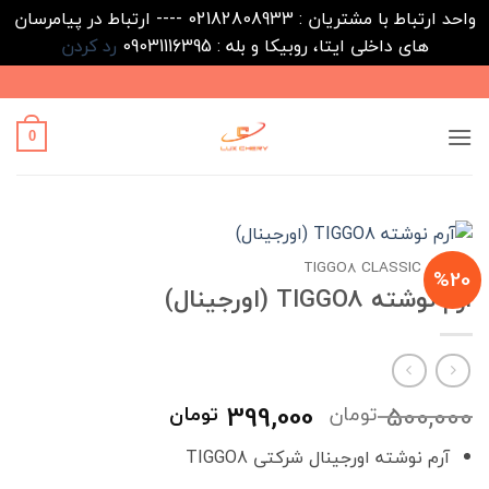
واحد ارتباط با مشتریان : 02182808933 ---- ارتباط در پیامرسان
های داخلی ایتا، روبیکا و بله : 09031116395
رد کردن
Ski
t
conten
0
خانه
/
TIGGO8 CLASSIC
%20
آرم نوشته TIGGO8 (اورجینال)
قیمت
قیمت
399,000
500,000
تومان
تومان
اصلی
فعلی
آرم نوشته اورجینال شرکتی TIGGO8
500,000 تومان
399,000 تومان