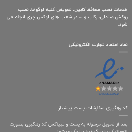
خدمات نصب محافظ کابین، تعویض کلیه لوگوها، نصب
روکش صندلی، رکاب و … در شعب های لوکس چری انجام می
شود.
نماد اعتماد تجارت الكترونیكی
کد رهگیری سفارشات پست پیشتاز
بعد از تحویل مرسوله به پست و تیپاکس کد رهگیری بصورت
اتوماتیک برای گیرنده پیامک میشود.