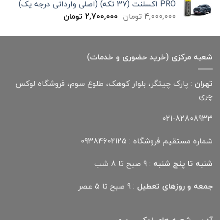
PRO اکسلنت (37 تکه) (اصلی وارداتی درجه یک)
قیمت
قیمت
4,000,000
تومان
2,700,000
تومان
اصلی
فعلی
4,000,000 تومان
2,700,000 تومان
بود.
است.
شعبه مرکزی (خرید حضوری و خدمات)
تهران
: پارک چیتگر، بلوار کوهک، طلوع سوم، فروشگاه لوکس
چری
021-82808933
شماره مستقیم فروشگاه : 09384602125
شنبه تا پنج شنبه
: 9 صبح تا 8 شب
جمعه و روزهای تعطیل
: 9 صبح تا 5 عصر