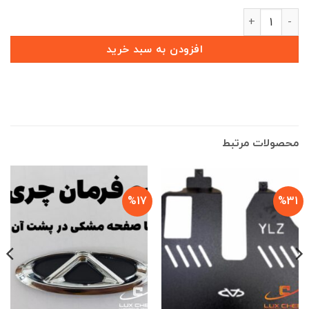
آرم نوشته اورجینال 400T عدد
افزودن به سبد خرید
محصولات مرتبط
%17
%31