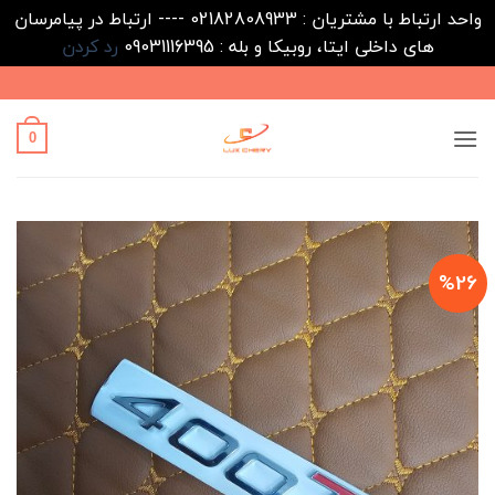
واحد ارتباط با مشتریان : 02182808933 ---- ارتباط در پیامرسان
های داخلی ایتا، روبیکا و بله : 09031116395
رد کردن
Ski
t
conten
0
%26