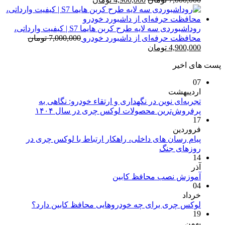
اصلی
فعلی
7,000,000 تومان
4,900,000 تومان
بود.
است.
روداشبوردی سه‌ لایه طرح کربن هایما S7 | کیفیت وارداتی،
محافظت حرفه‌ای از داشبورد خودرو
7,000,000
تومان
قیمت
قیمت
4,900,000
تومان
اصلی
فعلی
پست های اخیر
7,000,000 تومان
4,900,000 تومان
بود.
است.
07
اردیبهشت
تجربه‌ای نوین در نگهداری و ارتقاء خودرو: نگاهی به
هیچ
پرفروش‌ترین محصولات لوکس چری در سال ۱۴۰۴
17
دیدگاهی
برای
فروردین
ثبت
تجربه‌ای
پیام رسان های داخلی، راهکار ارتباط با لوکس چری در
نشده
هیچ
نوین
روزهای جنگ
14
دیدگاهی
در
برای
آذر
ثبت
نگهداری
پیام
هیچ
نشده
آموزش نصب محافظ کابین
و
04
رسان
دیدگاهی
ارتقاء
برای
خرداد
های
ثبت
خودرو:
آموزش
هیچ
داخلی،
نشده
لوکس چری برای چه خودروهایی محافظ کابین دارد؟
نگاهی
19
نصب
دیدگاهی
راهکار
به
برای
بهمن
محافظ
ثبت
ارتباط
پرفروش‌تری