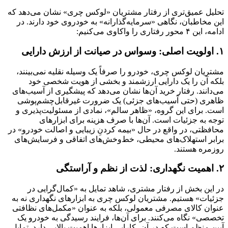
تحلیل عمیق‌تری از رفتار مشتریان «لوکس چری» نشان می‌دهد که
این مخاطبان، نگاهی «سرمایه‌گذارانه» به خودروی خود دارند. در
ادامه، این ۴ محور رفتاری را واکاوی می‌کنیم:
۱. اولویت اصلی: وسواس در صیانت از ارزش دارایی
مشتریان لوکس چری، خودرو را صرفاً یک وسیله نقلیه نمی‌بینند،
بلکه آن را یک دارایی ارزشمند و بخشی از هویت شخصی خود
می‌دانند. رفتار خرید آن‌ها نشان می‌دهد که پیشگیری از آسیب‌های
ظاهری (حتی آسیب‌های جزئی) یک ضرورت غیرقابل‌چشم‌پوشی
است. برای این گروه، «ظاهر سالم»، نمادی از مسئولیت‌پذیری و
توجه به جزئیات است. آن‌ها با صرف هزینه برای ابزارهای
محافظتی، در واقع در حال «بیمه کردنِ زیبایی و اصالت خودرو» در
برابر استهلاک‌های محیطی، خط‌وخش‌های اتفاقی و فرسایش‌های
روزمره هستند.
۲. اهمیت نگهداری: لذت از نظم و آراستگی
در این بخش از رفتار مشتری، شاهد تمایل به «کمال‌گرایی در
جزئیات» هستیم. مشتریان لوکس چری به ابزارهای نگهداری نه به
عنوان کالای مصرفی معمولی، بلکه به عنوان «مکمل‌های نظافتی
تخصصی» نگاه می‌کنند. برای آن‌ها، فرایند رسیدگی به خودرو یک
آیین منظم است که در آن، کارایی ابزارها اهمیت بالایی دارد. تمایل