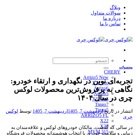
Skip
وبلاگ
to
سوالات متداول
content
درباره ما
تماس با ما
جستجو
برای:
محصولات
CHERY
Arrizo5 New
تجربه‌ای نوین در نگهداری و ارتقاء خودرو:
X22 Pro
نگاهی به پرفروش‌ترین محصولات لوکس
Arrizo6
Arrizo5
چری در سال ۱۴۰۴
X55 Pro
Tiggo7
Tiggo5
انتشار در تاریخ
اردیبهشت 7, 1405
اردیبهشت 7, 1405
توسط
لوکس
ARRIZO5 FL
چری
X22
X33
در سالی که گذشت، مالکان خودروهای لوکس و علاقه‌مندان به
MVM 315
زیبایی و سلامت خودرو، با انتخاب هوشمندانه محصولات فروشگاه