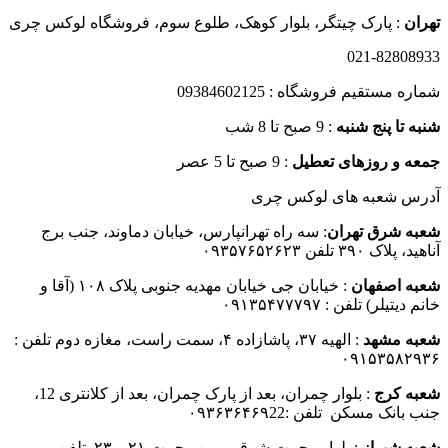
بود.
است.
تهران
: پارک چیتگر، بلوار کوهک، طلوع سوم، فروشگاه لوکس چری
021-82808933
شماره مستقیم فروشگاه : 09384602125
شنبه تا پنج شنبه
: 9 صبح تا 8 شب
جمعه و روزهای تعطیل
: 9 صبح تا 5 عصر
آدرس شعبه های لوکس چری
شعبه شرق تهران
: سه راه تهرانپارس، خیابان دماوند، جنب برج
آناهید، پلاک ۳۹۰ تلفن ۰۹۳۵۷۶۵۲۶۲۳
شعبه اصفهان
: خیابان جی خیابان مهدیه جنوبی پلاک ۱۰۸ (آقا و
خانم دیتیلر) تلفن : ۰۹۱۳۵۴۷۷۷۹۷
شعبه مشهد
: الهیه ۳۷، پاشازاده ۴، سمت راست، مغازه دوم تلفن :
۰۹۱۵۳۵۸۲۹۳۶
شعبه کرج
: بلوار چمران، بعد از پارک چمران، بعد از کلانتری 12،
جنب بانک مسکن تلفن :۰۹۳۶۳۶۴۶۹22
شعبه شیراز
: بلوار رحمت شرقی، بین رحمت ۲۱ و ۲۳ تلفن