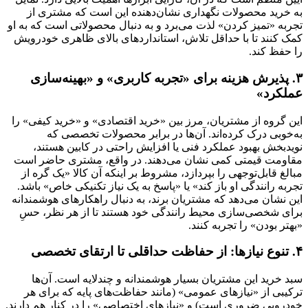
به خرید محصولات نگهداری نشان‌دهنده این است که مشتری از
تجربه «تمیز کردن» لذت می‌برد و به دنبال محصولاتی است که به او
کمک کنند تا با حداقل تلاش، استانداردهای بالای ظاهری خودرویش
را حفظ کند.
۳. پذیرش هزینه برای «تجربه کاربری» و «بهینه‌سازی
عملکرد»
این گروه از مشتریان، مرز بین «خرید اقتصادی» و «خرید کیفی» را
به‌خوبی درک کرده‌اند. آن‌ها در برابر محصولات تخصصی که
نویدبخش بهبود عملکرد فنی یا افزایش راحتی در کابین هستند،
مقاومت قیمتی کمی نشان می‌دهند. در واقع، مشتری حاضر است
مبالغ قابل‌توجهی را بپردازد، مشروط بر اینکه آن کالا «یک گره از
تجربه رانندگی او باز کند» یا «پاسخ به یک نیاز تکنیکی خاص» باشد.
این نشان می‌دهد که مشتریان برند، به دنبال راهکارهای هوشمندانه
برای شخصی‌سازی محیط رانندگی خود هستند تا از هر نظر، حسِ
«بهتر بودن» را تجربه کنند.
۴. تنوع نیازها: از حفاظت حداقلی تا ارتقای تخصصی
سبد خرید این مشتریان بسیار هوشمندانه و چندلایه است. آن‌ها
ترکیبی از «نیازهای عمومی» (مانند حفاظت‌های پایه که برای هر
خودرویی ضروری است) و «نیازهای اختصاصی» را در کنار هم دارند.