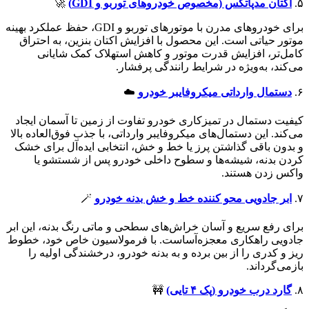
۵.
اکتان مدپاتکس (مخصوص خودروهای توربو و GDI)
🚀
برای خودروهای مدرن با موتورهای توربو و GDI، حفظ عملکرد بهینه
موتور حیاتی است. این محصول با افزایش اکتان بنزین، به احتراق
کامل‌تر، افزایش قدرت موتور و کاهش استهلاک کمک شایانی
می‌کند، به‌ویژه در شرایط رانندگی پرفشار.
۶.
دستمال وارداتی میکروفایبر خودرو
☁️
کیفیت دستمال در تمیزکاری خودرو تفاوت از زمین تا آسمان ایجاد
می‌کند. این دستمال‌های میکروفایبر وارداتی، با جذب فوق‌العاده بالا
و بدون باقی گذاشتن پرز یا خط و خش، انتخابی ایده‌آل برای خشک
کردن بدنه، شیشه‌ها و سطوح داخلی خودرو پس از شستشو یا
واکس زدن هستند.
۷.
ابر جادویی محو کننده خط و خش بدنه خودرو
🪄
برای رفع سریع و آسان خراش‌های سطحی و ماتی رنگ بدنه، این ابر
جادویی راهکاری معجزه‌آساست. با فرمولاسیون خاص خود، خطوط
ریز و کدری را از بین برده و به بدنه خودرو، درخشندگی اولیه را
بازمی‌گرداند.
۸.
گارد درب خودرو (پک ۴ تایی)
🚧