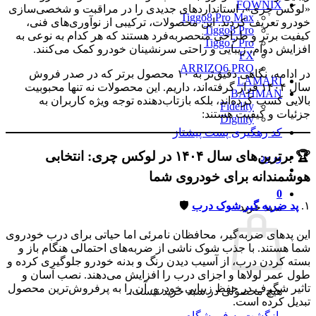
FOWNIX
«لوکس چری»، استانداردهای جدیدی را در مراقبت و شخصی‌سازی
Tiggo8 Pro Max
خودرو تعریف کردند. این محصولات، ترکیبی از نوآوری‌های فنی،
Tiggo8 Pro
کیفیت برتر و طراحی منحصربه‌فرد هستند که هر کدام به نوعی به
Tiggo7 Pro
افزایش دوام، زیبایی و راحتی سرنشینان خودرو کمک می‌کنند.
FX
ARRIZO6 PRO
در ادامه، نگاهی دقیق‌تر به ۱۰ محصول برتر که در صدر فروش
LAMARI
سال ۱۴۰۴ قرار گرفته‌اند، داریم. این محصولات نه تنها محبوبیت
BAHMAN
بالایی کسب کرده‌اند، بلکه بازتاب‌دهنده توجه ویژه کاربران به
Fidelity
جزئیات و کیفیت هستند:
Dignity
کد رهگیری پست پیشتاز
🏆
برترین‌های سال ۱۴۰۴ در لوکس چری: انتخابی
ورود
هوشمندانه برای خودروی شما
0
۱.
پد ضربه گیر شوک درب
🛡️
سبد خرید
این پدهای ضربه‌گیر، محافظان نامرئی اما حیاتی برای درب خودروی
شما هستند. با جذب شوک ناشی از ضربه‌های احتمالی هنگام باز و
بسته کردن درب، از آسیب دیدن رنگ و بدنه خودرو جلوگیری کرده و
طول عمر لولاها و اجزای درب را افزایش می‌دهند. نصب آسان و
تاثیر شگرف در حفظ زیبایی خودرو، آن را به پرفروش‌ترین محصول
هیچ محصولی در سبد خرید نیست.
تبدیل کرده است.
بازگشت به فروشگاه