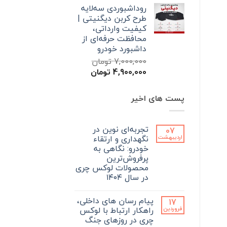
روداشبوردی سه‌لایه
7,000,000 تومان
4,900,000 تومان
طرح کربن دیگنیتی |
بود.
است.
کیفیت وارداتی،
محافظت حرفه‌ای از
داشبورد خودرو
7,000,000
تومان
قیمت
قیمت
4,900,000
تومان
اصلی
فعلی
7,000,000 تومان
4,900,000 تومان
پست های اخیر
بود.
است.
تجربه‌ای نوین در
07
نگهداری و ارتقاء
اردیبهشت
خودرو: نگاهی به
پرفروش‌ترین
محصولات لوکس چری
در سال ۱۴۰۴
هیچ
دیدگاهی
پیام رسان های داخلی،
17
برای
ثبت
تجربه‌ای
نشده
راهکار ارتباط با لوکس
فروردین
نوین
چری در روزهای جنگ
در