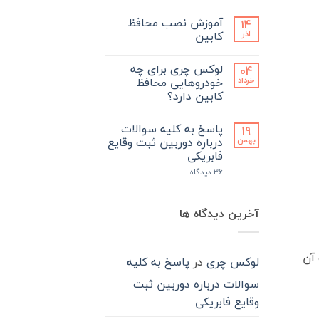
نگهداری
هیچ
و
دیدگاهی
ارتقاء
آموزش نصب محافظ
14
برای
ثبت
خودرو:
پیام
نشده
کابین
آذر
نگاهی
رسان
به
های
هیچ
پرفروش‌ترین
داخلی،
دیدگاهی
محصولات
لوکس چری برای چه
04
برای
راهکار
ثبت
لوکس
آموزش
ارتباط
نشده
خودروهایی محافظ
خرداد
چری
با
نصب
در
کابین دارد؟
محافظ
لوکس
سال
کابین
چری
هیچ
۱۴۰۴
در
دیدگاهی
روزهای
پاسخ به کلیه سوالات
19
برای
ثبت
جنگ
لوکس
نشده
درباره دوربین ثبت وقایع
بهمن
چری
فابریکی
برای
چه
برای
36 دیدگاه
خودروهایی
پاسخ
محافظ
به
کابین
کلیه
دارد؟
سوالات
آخرین دیدگاه ها
درباره
دوربین
ثبت
وقایع
فابریکی
 آن
لوکس چری
در
پاسخ به کلیه
سوالات درباره دوربین ثبت
وقایع فابریکی