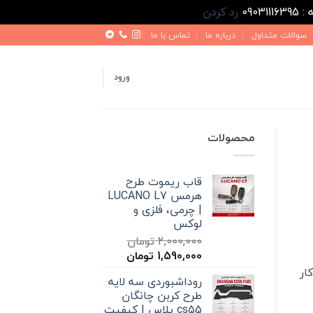
رد کردن
سوالات متداول
درباره ما
تماس با ما
ورود
محصولات
قاب ریموت طرح
هرمس LUCANO L7
| چرمی، فلزی و
لوکس
2,000,000
تومان
قیمت
قیمت
1,590,000
تومان
اصلی
فعلی
ار
روداشبوردی سه‌ لایه
2,000,000 تومان
1,590,000 تومان
طرح کربن چانگان
بود.
است.
cs55 پلاس | کیفیت