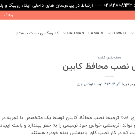
09031
وبلاگ
FOWNIX
LAMARI
BAHMAN
کد رهگیری پست پیشتاز
دسته‌بندی نشده
 نصب محافظ کابین
ر در تاریخ
آذر 14, 1404
توسط
لوکس چری
ی 🙏✨ ترجیحا نصب محافظ کابین توسط یک متخصص با تجربه در ک
ت می تواند اثربخشی خواص خود ترمیمی را به خطر بیندازد و باعث ایجاد
ت که در کار نصب کاور بادیفنس بدنه خودرو هستند.