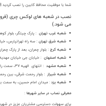
شما با موفقیت محافظ کابین را نصب کردید 
نصب در شعبه های لوکس چری (فرو
می شود.)
شعبه غرب تهران :
پارک چیتگر، بلوار کوهک
شعبه شرق تهران :
سه راه تهرانپارس، خیابا
شعبه کرج :
بلوار چمران، بعد از پارک چمران، بعد از کل
شعبه اصفهان :
خیابان جی خیابان مهدیه جنوبی پلاک ۱۰۸ 
شعبه مشهد :
انتهای الهیه ۳۷، سمت راست، بین پاشازاده ۴ و ۶
شعبه شیراز :
بلوار رحمت شرقی، بین رحمت ۲۱ و
شعبه یزد
: میدان امام حسین، به سمت باه
معرفی نصاب در سایر شهرها :
برای سهولت دسترسی مشتریان عزیز در شهرها