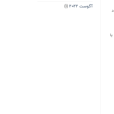
آگوست 2022
(1)
د
با