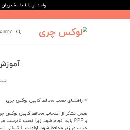
واحد ارتباط با مشتریان : 02182808933 ---- ارتباط در پیامرسان های داخلی ایتا، روبیکا و بله : 116395
Ski
t
conten
CHERY
آموزش
انتشا
⭐️ راهنمای نصب محافظ کابین لوکس چری
ضمن تشکر از انتخاب محافظ کابین لوکس چر
با PPF باید انجام شود. زیرا نصب نادرس
حباب در زیر محافظ شود. اولویت با کسانی اس