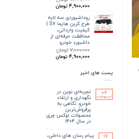
قیمت
قیمت
4,900,000
تومان
اصلی
فعلی
روداشبوردی سه‌ لایه
7,000,000 تومان
4,900,000 تومان
طرح کربن هایما S7 |
بود.
است.
کیفیت وارداتی،
محافظت حرفه‌ای از
داشبورد خودرو
7,000,000
تومان
قیمت
قیمت
4,900,000
تومان
اصلی
فعلی
ی
7,000,000 تومان
4,900,000 تومان
پست های اخیر
بود.
است.
تجربه‌ای نوین در
07
نگهداری و ارتقاء
اردیبهشت
خودرو: نگاهی به
پرفروش‌ترین
محصولات لوکس چری
در سال ۱۴۰۴
هیچ
دیدگاهی
پیام رسان های داخلی،
17
برای
ثبت