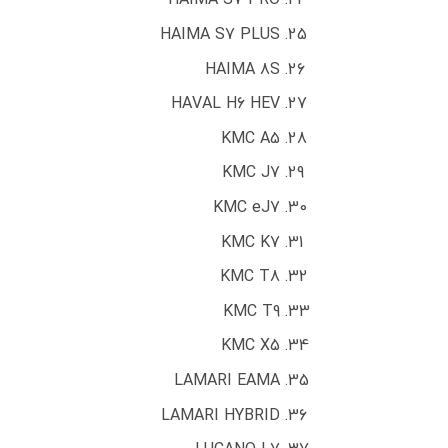
HAIMA S7 PLUS
HAIMA 8S
HAVAL H6 HEV
KMC A5
KMC J7
KMC eJ7
KMC K7
KMC T8
KMC T9
KMC X5
LAMARI EAMA
LAMARI HYBRID