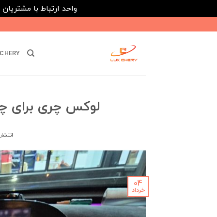
واحد ارتباط با مشتریان : 02182808933 ---- ارتباط در پیامرسان های داخلی ایتا، روبیکا و بله : 116395
Ski
t
conten
CHERY
لوکس چری برای چه
انتشار
04
خرداد