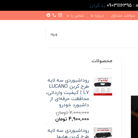
رد کردن
سوالات متداول
درباره ما
تماس با ما
ورود
محصولات
روداشبوردی سه‌ لایه
طرح کربن LUCANO
L7 | کیفیت وارداتی،
محافظت حرفه‌ای از
داشبورد خودرو
7,000,000
تومان
قیمت
قیمت
4,900,000
تومان
اصلی
فعلی
روداشبوردی سه‌ لایه
7,000,000 تومان
4,900,000 تومان
طرح کربن هایما
بود.
است.