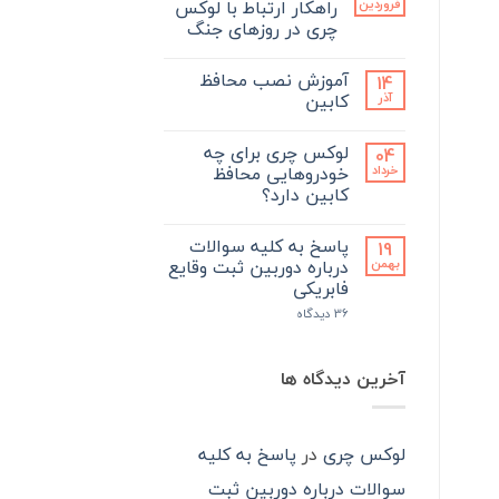
تجربه‌ای
نشده
راهکار ارتباط با لوکس
فروردین
نوین
چری در روزهای جنگ
در
نگهداری
هیچ
و
دیدگاهی
ارتقاء
آموزش نصب محافظ
14
برای
ثبت
خودرو:
پیام
نشده
کابین
آذر
نگاهی
رسان
به
های
هیچ
پرفروش‌ترین
داخلی،
دیدگاهی
محصولات
لوکس چری برای چه
04
برای
راهکار
ثبت
لوکس
آموزش
ارتباط
نشده
خودروهایی محافظ
خرداد
چری
با
نصب
در
کابین دارد؟
محافظ
لوکس
سال
کابین
چری
هیچ
۱۴۰۴
در
دیدگاهی
روزهای
پاسخ به کلیه سوالات
19
برای
ثبت
جنگ
لوکس
نشده
درباره دوربین ثبت وقایع
بهمن
چری
فابریکی
برای
چه
برای
36 دیدگاه
خودروهایی
پاسخ
محافظ
به
کابین
کلیه
دارد؟
سوالات
آخرین دیدگاه ها
درباره
دوربین
ثبت
وقایع
فابریکی
لوکس چری
در
پاسخ به کلیه
سوالات درباره دوربین ثبت