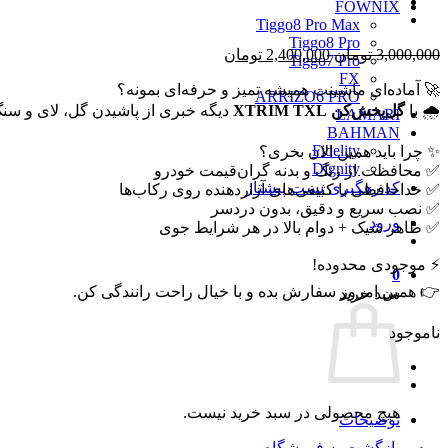
FOWNIX
Tiggo8 Pro Max
Tiggo8 Pro
قیمت
قیمت
3,000,000
تومان
2,400,000
تومان
Tiggo7 Pro
اصلی
فعلی
FX
🚀 آماده‌ای ماشینت همیشه تمیز و حرفه‌ای بمونه؟
3,000,000 تومان
2,400,000 تومان
ARRIZO6 PRO
🌧 با
گل‌پخش‌کن XTRIM TXL
بود.
است.
دیگه خبری از پاشیدن گل، لای و سنگ
LAMARI
BAHMAN
Fidelity
✨ چرا باید همین الان بخری؟
Dignity
✅ محافظت از رنگ و بدنه گران‌قیمت خودرو
کد رهگیری پست پیشتاز
✅ خداحافظی با کثیفی‌های آزاردهنده روی رکاب‌ها
✅ نصب سریع و دقیق، بدون دردسر
ورود
✅ ظاهر شیک + دوام بالا در هر شرایط جوی
⚡ موجودی محدوده!
0
👉 همین امروز سفارش بده و با خیال راحت رانندگی کن.
سبد خرید
ناموجود
هیچ محصولی در سبد خرید نیست.
توضیحات
بازگشت به فروشگاه