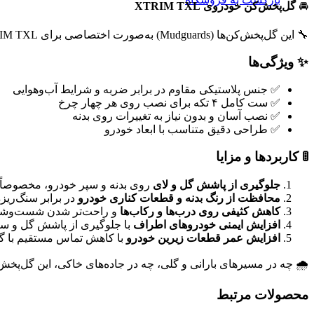
🚘
گل‌پخش‌کن خودروی XTRIM TXL
🔧 این گل‌پخش‌کن‌ها (Mudguards) به‌صورت اختصاصی برای XTRIM TXL طراحی شده‌اند و از جنس پلاستیک مقاوم و باکیفیت ساخته شده‌اند.
✨ ویژگی‌ها
✅ جنس پلاستیکی مقاوم در برابر ضربه و شرایط آب‌وهوایی
✅ ست کامل ۴ تکه برای نصب روی هر چهار چرخ
✅ نصب آسان و بدون نیاز به تغییرات روی بدنه
✅ طراحی دقیق متناسب با ابعاد خودرو
🚦 کاربردها و مزایا
جلوگیری از پاشش گل و لای
روی بدنه و سپر خودرو، مخصوصاً د
محافظت از رنگ بدنه و قطعات کناری خودرو
در برابر سنگ‌ریزه
کاهش کثیفی روی درب‌ها و رکاب‌ها
و راحت‌تر شدن شست‌وشو
افزایش ایمنی خودروهای اطراف
با جلوگیری از پاشش گل و سن
افزایش عمر قطعات زیرین خودرو
با کاهش تماس مستقیم با گل
🌧 چه در مسیرهای بارانی و گلی، چه در جاده‌های خاکی، این گل‌پخش‌
محصولات مرتبط