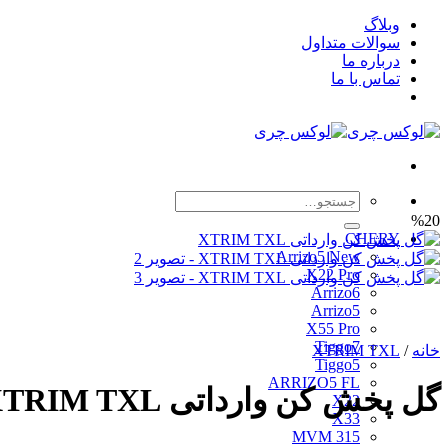
Skip
وبلاگ
to
سوالات متداول
content
درباره ما
تماس با ما
جستجو
برای:
%20
CHERY
Arrizo5 New
X22 Pro
Arrizo6
Arrizo5
X55 Pro
Tiggo7
خانه
/
XTRIM TXL
Tiggo5
ARRIZO5 FL
گل پخش کن وارداتی XTRIM TXL
X22
X33
MVM 315