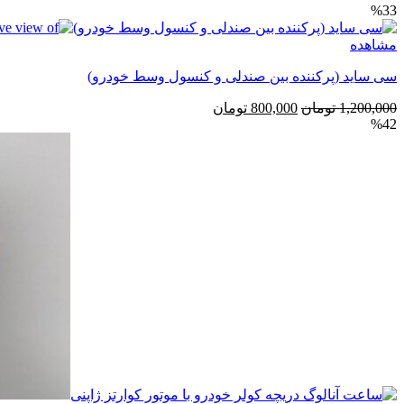
%33
مشاهده
سی ساید (پرکننده بین صندلی و کنسول وسط خودرو)
قیمت
قیمت
1,200,000
تومان
800,000
تومان
%42
اصلی
فعلی
1,200,000 تومان
800,000 تومان
بود.
است.