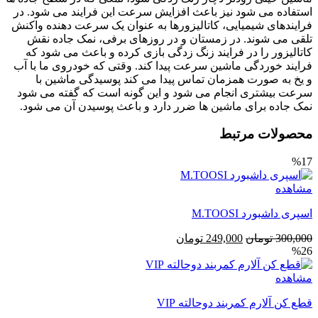
استفاده می شود نیز باعث افزایش سرعت این فرایند می شود. در
فرایندهای شیمیایی، کاتالیزورها به عنوان یک سرعت دهنده واکنش
تلقی می شوند. در زمستان و در روزهای برفی، نمک جاده نقش
کاتالیزور را در فرایند زنگ زدگی بازی کرده و باعث می شود که
فرایند خوردگی ماشین سرعت پیدا کند. وقتی که خودروی ما با آب
و یخ به صورت همزمان تماس پیدا می کند پوسیدگی ماشین با
سرعت بیشتری انجام می شود و این گونه است که گفته می شود
نمک جاده برای ماشین ها ضرر دارد و باعث پوسیدن آن می شود.
محصولات مرتبط
%17
مشاهده
اسپری داشبورد M.TOOSI
قیمت
قیمت
300,000
تومان
249,000
تومان
%26
اصلی
فعلی
300,000 تومان
249,000 تومان
مشاهده
بود.
است.
قطع کن آلارم کمربند دوحالته VIP