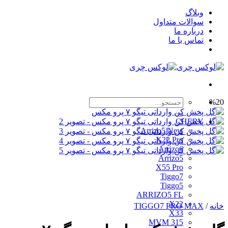
Skip
وبلاگ
to
سوالات متداول
content
درباره ما
تماس با ما
جستجو
%20
برای:
CHERY
Arrizo5 New
X22 Pro
Arrizo6
Arrizo5
X55 Pro
Tiggo7
Tiggo5
ARRIZO5 FL
X22
خانه
/
TIGGO7 PRO MAX
X33
MVM 315