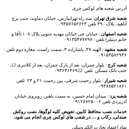
آدرس شعبه های لوکس چری
شعبه شرق تهران
: سه راه تهرانپارس، خیابان دماوند، جنب برج
آناهید، پلاک ۳۹۰ تلفن ۰۹۳۵۷۶۵۲۶۲۳
شعبه اصفهان
: خیابان جی خیابان مهدیه جنوبی پلاک ۱۰۸ (آقا و
خانم دیتیلر) تلفن : ۰۹۱۳۵۴۷۷۷۹۷
شعبه مشهد
: الهیه ۳۷، پاشازاده ۴، سمت راست، مغازه دوم تلفن :
۰۹۱۵۳۵۸۲۹۳۶
شعبه کرج
: بلوار چمران، بعد از پارک چمران، بعد از کلانتری 12،
جنب بانک مسکن تلفن :۰۹۳۶۳۶۴۶۹22
شعبه شیراز
: بلوار رحمت شرقی، بین رحمت ۲۱ و ۲۳ تلفن
۰۹۳۸۸۵۲۱۸۶۱
شعبه یزد
: میدان امام حسین، به سمت باهنر، روبروی خیابان
آذریزدی تلفن ۰۹۱۲۸۷۲۵۰۰۶
خدمات نصب محافظ کابین، تعویض کلیه لوگوها، نصب روکش
صندلی، رکاب و … در شعب های لوکس چری انجام می شود.
نماد اعتماد تجارت الكترونیكی