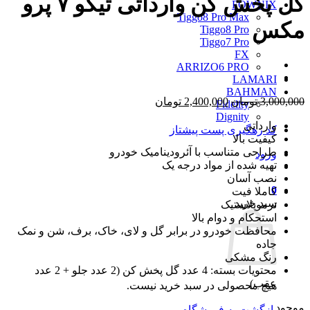
گل پخش کن وارداتی تیگو ۷ پرو
FOWNIX
Tiggo8 Pro Max
مکس
Tiggo8 Pro
Tiggo7 Pro
FX
ARRIZO6 PRO
LAMARI
BAHMAN
قیمت
قیمت
3,000,000
تومان
2,400,000
تومان
Fidelity
اصلی
فعلی
Dignity
وارداتی
3,000,000 تومان
2,400,000 تومان
کد رهگیری پست پیشتاز
کیفیت بالا
بود.
است.
طراحی متناسب با آئرودینامیک خودرو
ورود
تهیه شده از مواد درجه یک
نصب آسان
0
کاملا فیت
سبد خرید
ترموپلاستیک
استحکام و دوام بالا
محافظت خودرو در برابر گل و لای، خاک، برف، شن و نمک
جاده
رنگ مشکی
محتویات بسته: 4 عدد گل پخش کن (2 عدد جلو + 2 عدد
عقب)
هیچ محصولی در سبد خرید نیست.
موجود
بازگشت به فروشگاه