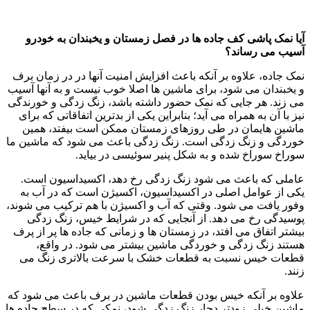
آیا نمک پاشی کف جاده ها در فصل زمستان و یخبندان به خودرو
آسیب می رساند؟
نمک جاده، علاوه بر آنکه باعث افزایش امنیت آنها در در زمان برف
و یخبندان می شود، برای ماشین ها اصلا خوب نیست و به آنها آسیب
می زند. هر جایی که نمک حضور داشته باشد، زنگ زدگی و خورندگی
نیز با آن به همراه می آید؛ بنابراین یکی از بدترین اتفاقاتی که برای
ماشین هایمان در طی روزهای زمستان ممکن است بیفتد، همین
خوردگی و زنگ زدگی است. زنگ زدگی باعث می شود که ماشین ما
سوراخ سوراخ شده و به شکل پنیر سوئیسی در بیاید.
عاملی که باعث می شود زنگ زدگی رخ دهد، اکسیداسیون است.
یکی از عوامل اصلی در اکسیداسیون، اکسیژن است که در آب به
وفور یافت می شود. وقتی که آب و اکسیژن با هم ترکیب می شوند،
پوسیدگی رخ می دهد. از آنجایی که در شرایط خیس، زنگ زدگی
بیشتر اتفاق می افتد، در زمستان ها و زمانی که جاده ها پر از پرف
هستند زنگ زدگی و خوردگی ماشین بیشتر می شود. در واقع،
قطعات خیس نسبت به قطعات خشک با سرعت بالاتری زنگ می
زنند.
علاوه بر آنکه خیس بودن قطعات ماشین در برف باعث می شود که
ماشین خیلی زودتر دچار زنگ زدگی شود، نمکی که در سطح جاده ها