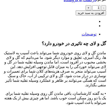
گل
پخش
افزودن به سبد خرید
کن
وارداتی
تیگو
۷
توضیحات
پرو
مکس
گل و لای چه تاثیری در خودرو دارد؟
عدد
ماندن گل و لای روی خودروی شما می‌تواند باعث آسیب به لاستیک
ها، رنگ آمیزی، تعلیق و موارد دیگر شود. ما می‌دانیم که گل و لای
بخشی محبوب در آفرود است، اما ماندن وسیله نقلیه شما در گل و
لای می‌تواند خوردگی را به میزان قابل توجهی افزایش دهد. این
آسیب می‌تواند منجر به صرف هزینه‌های کلان شما برای تعمیرات و
نوسازی در دراز مدت شود. گل و لای ترکیبی از آب، خاک و سنگ
است که همگی می‌توانند بر ظاهر و عملکرد وسیله نقلیه شما تأثیر
منفی بگذارند.
• به گفته کارشناسان، باقی ماندن گل روی وسیله نقلیه شما برای
یک یا دو روز ممکن است خوب باشد. اما هر چیزی بیش از یک هفته
می‌تواند باعث آسیب شود.