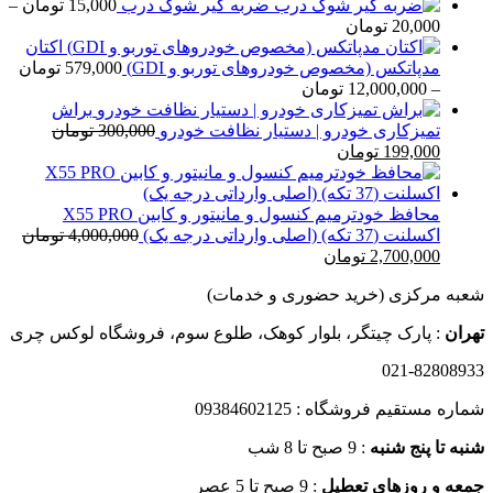
ضربه گیر شوک درب
15,000
تومان
–
محدوده
20,000
تومان
قیمت:
اکتان
15,000 تومان
مدپاتکس (مخصوص خودروهای توربو و GDI)
579,000
تومان
تا
محدوده
–
12,000,000
تومان
20,000 تومان
قیمت:
براش
579,000 تومان
تمیزکاری خودرو | دستیار نظافت خودرو
300,000
تومان
قیمت
قیمت
تا
199,000
تومان
اصلی
فعلی
12,000,000 تومان
300,000 تومان
199,000 تومان
بود.
است.
محافظ خودترمیم کنسول و مانیتور و کابین X55 PRO
اکسلنت (37 تکه) (اصلی وارداتی درجه یک)
4,000,000
تومان
قیمت
قیمت
2,700,000
تومان
اصلی
فعلی
شعبه مرکزی (خرید حضوری و خدمات)
4,000,000 تومان
2,700,000 تومان
بود.
است.
تهران
: پارک چیتگر، بلوار کوهک، طلوع سوم، فروشگاه لوکس چری
021-82808933
شماره مستقیم فروشگاه : 09384602125
شنبه تا پنج شنبه
: 9 صبح تا 8 شب
جمعه و روزهای تعطیل
: 9 صبح تا 5 عصر