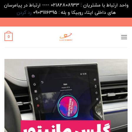
واحد ارتباط با مشتریان : 02182808933 ---- ارتباط در پیامرسان
های داخلی ایتا، روبیکا و بله : 09031116395
رد کردن
Ski
t
conten
0