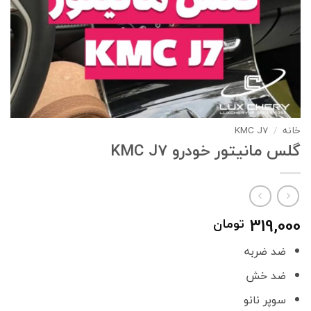
خانه
/
KMC J7
گلس مانیتور خودرو KMC J7
319,000
تومان
ضد ضربه
ضد خش
سوپر نانو