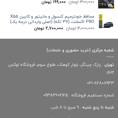
قیمت
قیمت
300,000
تومان
199,000
تومان
12,000,000 تومان
اصلی
فعلی
300,000 تومان
199,000 تومان
محافظ خودترمیم کنسول و مانیتور و کابین X55
بود.
است.
PRO اکسلنت (37 تکه) (اصلی وارداتی درجه یک)
قیمت
قیمت
4,000,000
تومان
2,700,000
تومان
اصلی
فعلی
4,000,000 تومان
2,700,000 تومان
بود.
است.
شعبه مرکزی (خرید حضوری و خدمات)
تهران
: پارک چیتگر، بلوار کوهک، طلوع سوم، فروشگاه لوکس
چری
021-82808933
شماره مستقیم فروشگاه : 09384602125
شنبه تا پنج شنبه
: 9 صبح تا 8 شب