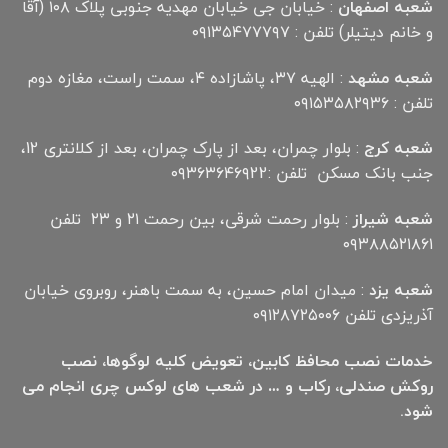
شعبه اصفهان
: خیابان جی خیابان مهدیه جنوبی پلاک ۱۰۸ (آقا
و خانم دیتیلر) تلفن : ۰۹۱۳۵۴۷۷۷۹۷
شعبه مشهد
: الهیه ۳۷، پاشازاده ۴، سمت راست، مغازه دوم
تلفن : ۰۹۱۵۳۵۸۲۹۳۶
شعبه کرج
: بلوار چمران، بعد از پارک چمران، بعد از کلانتری 12،
جنب بانک مسکن تلفن :۰۹۳۶۳۶۴۶۹22
شعبه شیراز
: بلوار رحمت شرقی، بین رحمت ۲۱ و ۲۳ تلفن
۰۹۳۸۸۵۲۱۸۶۱
شعبه یزد
: میدان امام حسین، به سمت باهنر، روبروی خیابان
آذریزدی تلفن ۰۹۱۲۸۷۲۵۰۰۶
خدمات نصب محافظ کابین، تعویض کلیه لوگوها، نصب
روکش صندلی، رکاب و … در شعب های لوکس چری انجام می
شود.