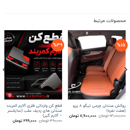
محصولات مرتبط
%39
%15
روکش صندلی چرمی تیگو 8 پرو
قطع کن وارداتی فلزی آلارم کمربند
(هفت نفره)
صندلی های ردیف عقب (سایلنسر
– آلارم گیر)
قیمت
قیمت
14,000,000
تومان
11,900,000
تومان
اصلی
فعلی
قیمت
قیمت
490,000
تومان
299,000
تومان
14,000,000 تومان
11,900,000 تومان
اصلی
فعلی
بود.
است.
490,000 تومان
00