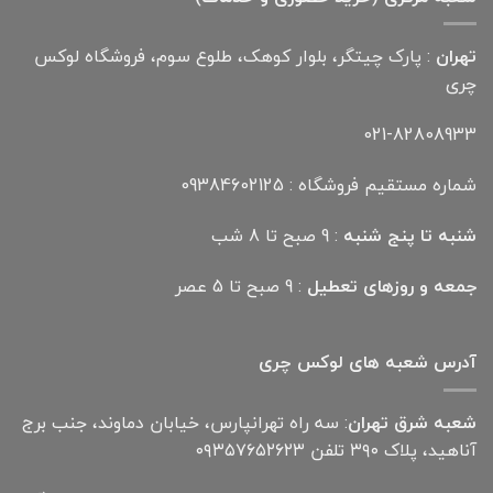
تهران
: پارک چیتگر، بلوار کوهک، طلوع سوم، فروشگاه لوکس
چری
021-82808933
شماره مستقیم فروشگاه : 09384602125
شنبه تا پنج شنبه
: 9 صبح تا 8 شب
جمعه و روزهای تعطیل
: 9 صبح تا 5 عصر
آدرس شعبه های لوکس چری
شعبه شرق تهران
: سه راه تهرانپارس، خیابان دماوند، جنب برج
آناهید، پلاک ۳۹۰ تلفن ۰۹۳۵۷۶۵۲۶۲۳