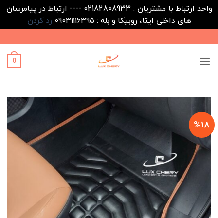
واحد ارتباط با مشتریان : 02182808933 ---- ارتباط در پیامرسان
های داخلی ایتا، روبیکا و بله : 09031116395
رد کردن
Ski
t
conten
0
%18