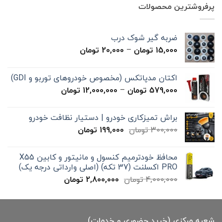
7,000,000 تومان
4,900,000 تومان
پرفروشترین محصولات
بود.
است.
ضربه گیر شوک درب
محدوده
15,000
تومان
–
20,000
تومان
قیمت:
15,000 تومان
اکتان مدپاتکس (مخصوص خودروهای توربو و GDI)
تا
محدوده
579,000
تومان
–
12,000,000
تومان
20,000 تومان
قیمت:
579,000 تومان
براش تمیزکاری خودرو | دستیار نظافت خودرو
تا
قیمت
قیمت
300,000
تومان
199,000
تومان
12,000,000 تومان
اصلی
فعلی
300,000 تومان
199,000 تومان
محافظ خودترمیم کنسول و مانیتور و کابین X55
بود.
است.
PRO اکسلنت (37 تکه) (اصلی وارداتی درجه یک)
قیمت
قیمت
4,000,000
تومان
2,800,000
تومان
اصلی
فعلی
4,000,000 تومان
2,800,000 تومان
بود.
است.
شعبه مرکزی (خرید حضوری و خدمات)