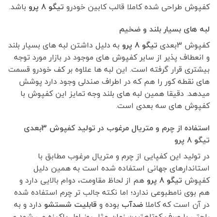
کفپوش طراحی شده کاملا قالب کابین خودرو
تیگو 8 پرو
باشد.
لبه های بسیار بلند و ضخیم
کفپوش 3بعدی
تیگو 8 پرو
به دلیل داشتن لبه های بسیار بلند
و انعطاف پذیر از سایر کفپوش های موجود در بازار مورد توجه
بیشتری قرار گرفته است. این لبه ها علاوه بر کف خودرو قسمت
های نقطه کور را هم که در اطراف صندلی وجود دارد پوشش
میدهد. دقیقا همین لبه های بلند وجه تمایز این کفپوش با
کفپوش های سه بعدی است.
استفاده از چرم و متریال مرغوب در تولید کفپوش 3بعدی
تیگو 8 پرو
در تولید این کفپایی از چرم و متریال مرغوب مطابق با
استاندارهای جهانی استفاده شده است به همین دلیل
کفپوش
تیگو 8 پرو
هم از لحاظ مقاومت، دوام بالایی دارد و
هم بوی نامطبوعی ندارد؛ اما نکته جالب تر چرم استفاده شده
در آن است که کاملا
ضدآب
بوده و
قابلیت شستشو
دارد و به
راحتی با صرف کوتاهترین زمان مثل روز اول پاکیزه می شود و