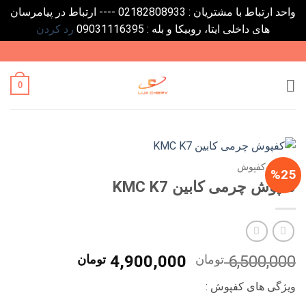
واحد ارتباط با مشتریان : 02182808933 ---- ارتباط در پیامرسان
های داخلی ایتا، روبیکا و بله : 09031116395
رد کردن
Ski
t
conten
0
خانه
/
کفپوش
%25
کفپوش چرمی کابین KMC K7
قیمت
قیمت
6,500,000
تومان
4,900,000
تومان
اصلی
فعلی
ویژگی های کفپوش :
6,500,000 تومان
0