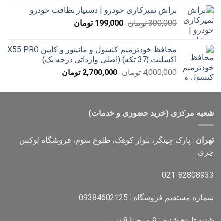
579,000 تومان
براش تمیزکاری خودرو | دستیار نظافت خودرو
تا
قیمت
قیمت
300,000
تومان
199,000
تومان
12,000,000 تومان
اصلی
فعلی
300,000 تومان
199,000 تومان
محافظ خودترمیم کنسول و مانیتور و کابین X55 PRO
بود.
است.
اکسلنت (37 تکه) (اصلی وارداتی درجه یک)
قیمت
قیمت
4,000,000
تومان
2,700,000
تومان
اصلی
فعلی
4,000,000 تومان
2,700,000 تومان
بود.
است.
شعبه مرکزی (خرید حضوری و خدمات)
تهران
: پارک چیتگر، بلوار کوهک، طلوع سوم، فروشگاه لوکس
چری
021-82808933
شماره مستقیم فروشگاه : 09384602125
شنبه تا پنج شنبه
: 9 صبح تا 8 شب