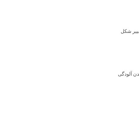
غییر شکل
دن آلودگی