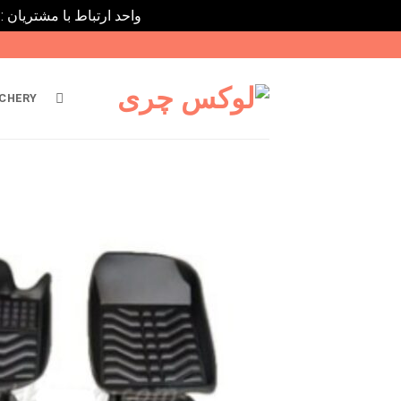
واحد ارتباط با مشتریان : 02182808933 ---- ارتباط در پیامرسان های داخلی ایتا، روبیکا و بله : 9031116395
Ski
t
conten
CHERY