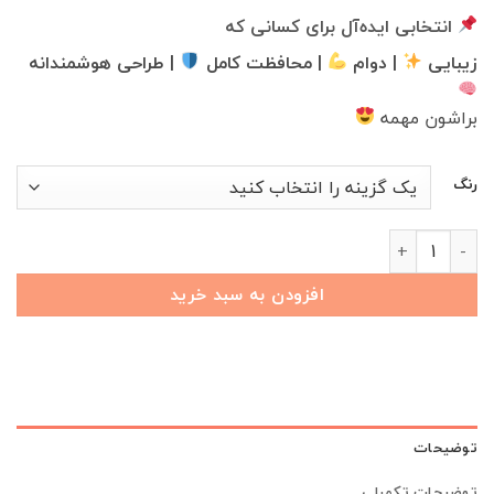
انتخابی ایده‌آل برای کسانی که
زیبایی
| دوام
| محافظت کامل
| طراحی هوشمندانه
براشون مهمه
رنگ
کفپوش کابین چرمی گلدوزی BYD Song Plus عدد
افزودن به سبد خرید
توضیحات
توضیحات تکمیلی