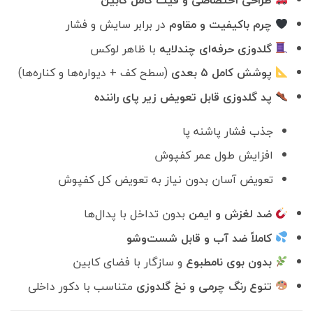
طراحی اختصاصی و فیت کامل کابین
7,900,000 تومان
6,900,000
بود.
است.
چرم باکیفیت و مقاوم
در برابر سایش و فشار
گلدوزی حرفه‌ای چندلایه
با ظاهر لوکس
پوشش کامل ۵ بعدی
(سطح کف + دیواره‌ها و کناره‌ها)
پد گلدوزی قابل تعویض زیر پای راننده
جذب فشار پاشنه پا
افزایش طول عمر کفپوش
تعویض آسان بدون نیاز به تعویض کل کفپوش
ضد لغزش و ایمن
بدون تداخل با پدال‌ها
کاملاً ضد آب و قابل شست‌وشو
بدون بوی نامطبوع
و سازگار با فضای کابین
تنوع رنگ چرمی و نخ گلدوزی
متناسب با دکور داخلی