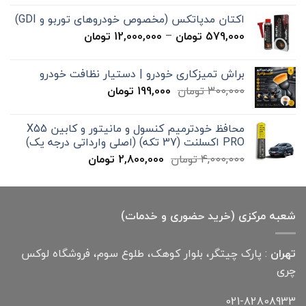
15,000 تومان
اکتان مدپاتکس (مخصوص خودروهای توربو و GDI)
تا
محدوده
579,000
تومان
–
12,000,000
تومان
20,000 تومان
قیمت:
579,000 تومان
براش تمیزکاری خودرو | دستیار نظافت خودرو
تا
قیمت
قیمت
300,000
تومان
199,000
تومان
12,000,000 تومان
اصلی
فعلی
300,000 تومان
199,000 تومان
محافظ خودترمیم کنسول و مانیتور و کابین X55
بود.
است.
PRO اکسلنت (37 تکه) (اصلی وارداتی درجه یک)
قیمت
قیمت
4,000,000
تومان
2,800,000
تومان
اصلی
فعلی
4,000,000 تومان
2,800,000 تومان
بود.
است.
شعبه مرکزی (خرید حضوری و خدمات)
تهران
: پارک چیتگر، بلوار کوهک، طلوع سوم، فروشگاه لوکس
چری
021-82808933