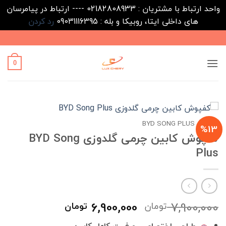
واحد ارتباط با مشتریان : 02182808933 ---- ارتباط در پیامرسان
های داخلی ایتا، روبیکا و بله : 09031116395
رد کردن
Ski
t
conten
0
خانه
/
BYD SONG PLUS
%13
کفپوش کابین چرمی گلدوزی BYD Song
Plus
قیمت
قیمت
6,900,000
7,900,000
تومان
تومان
اصلی
فعلی