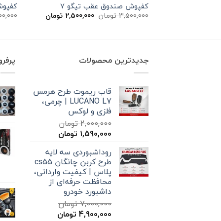
کفپوش صندوق عقب تیگو 7
کفپوش 
قیمت
قیمت
3,500,000
تومان
2,500,000
تومان
00,000
اصلی
فعلی
3,500,000 تومان
2,500,000 توم
بود.
است.
جدیدترین محصولات
پرفر
قاب ریموت طرح هرمس
LUCANO L7 | چرمی،
فلزی و لوکس
2,000,000
تومان
قیمت
قیمت
1,590,000
تومان
اصلی
فعلی
روداشبوردی سه‌ لایه
2,000,000 تومان
1,590,000 تومان
طرح کربن چانگان cs55
بود.
است.
پلاس | کیفیت وارداتی،
محافظت حرفه‌ای از
داشبورد خودرو
7,000,000
تومان
قیمت
قیمت
4,900,000
تومان