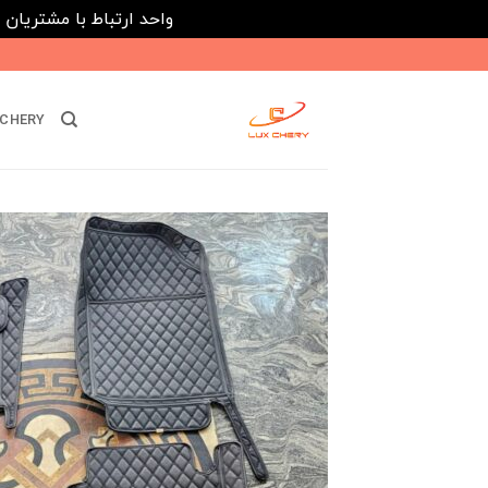
واحد ارتباط با مشتریان : 02182808933 ---- ارتباط در پیامرسان های داخلی ایتا، روبیکا و بله : 116395
Ski
t
conten
CHERY