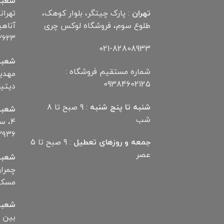
شعبه
تهران
: پارک چیتگر، بلوار کوهک،
تهران
طلوع سوم، فروشگاه لوکس چری
۲۶۲۳
021-82808933
شعبه
شماره مستقیم فروشگاه :
09384602125
دیتیلر) ت
شنبه تا پنج شنبه
: 9 صبح تا 8
شعبه
شب
۴، 
۲۹۳۶
جمعه و روزهای تعطیل
: 9 صبح تا 5
عصر
شعبه
مسکن تلف
شعبه