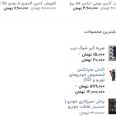
کابین چرمی ایکس 55 پرو
کفپوش کابین گلدوزی ۵ بعدی JAC S5
قیمت
قیمت
قیمت
قی
6,0
تومان
4,900,000
تومان
8,000,000
تومان
6,900,000
تومان
اصلی
فعلی
اصلی
فعل
ان
6,000,000 تومان
4,900,000 تومان
8,000,000 تومان
بود.
است.
بود.
اس
وشترین محصولات
ضربه گیر شوک درب
15,000
تومان
–
محدوده
20,000
تومان
قیمت:
اکتان مدپاتکس
15,000 تومان
(مخصوص خودروهای
تا
توربو و GDI)
20,000 تومان
579,000
تومان
–
محدوده
12,000,000
تومان
قیمت:
براش تمیزکاری خودرو |
579,000 تومان
دستیار نظافت خودرو
تا
300,000
تومان
12,000,000 تومان