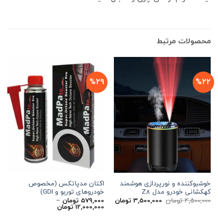
محصولات مرتبط
%29
%22
خوشبوکننده و نورپردازی هوشمند
اکتان مدپاتکس (مخصوص
کهکشانی خودرو مدل Z8
خودروهای توربو و GDI)
قیمت
قیمت
4,500,000
تومان
3,500,000
تومان
579,000
تومان
–
اصلی
فعلی
محدوده
12,000,000
تومان
4,500,000 تومان
3,500,000 تومان
قیمت: