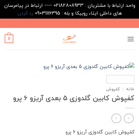
واحد ارتباط با مشتریان : 02182808933 ---- ارتباط در پیامرسان
های داخلی ایتا، روبیکا و بله : 09031116395
رد کردن
Ski
t
conten
0
خانه
/
کفپوش
کفپوش کابین گلدوزی ۵ بعدی آریزو 6 پرو
کفپوش کابین گلدوزی آریزو 6 پرو