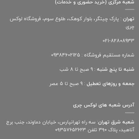
شعبه مرکزی (خرید حضوری و خدمات)
تهران
: پارک چیتگر، بلوار کوهک، طلوع سوم، فروشگاه لوکس
چری
021-82808933
شماره مستقیم فروشگاه : 09384602125
شنبه تا پنج شنبه
: 9 صبح تا 8 شب
جمعه و روزهای تعطیل
: 9 صبح تا 5 عصر
آدرس شعبه های لوکس چری
شعبه شرق تهران
: سه راه تهرانپارس، خیابان دماوند، جنب برج
آناهید، پلاک ۳۹۰ تلفن ۰۹۳۵۷۶۵۲۶۲۳