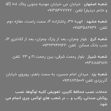
شعبه اصفهان
: خیابان جی خیابان مهدیه جنوبی پلاک ۱۰۸ (آقا
و خانم دیتیلر) تلفن : ۰۹۱۳۵۴۷۷۷۹۷
شعبه مشهد
: الهیه ۳۷، پاشازاده ۴، سمت راست، مغازه دوم
تلفن : ۰۹۱۵۳۵۸۲۹۳۶
شعبه کرج
: بلوار چمران، بعد از پارک چمران، بعد از کلانتری 12،
جنب بانک مسکن تلفن :۰۹۳۶۳۶۴۶۹22
شعبه شیراز
: بلوار رحمت شرقی، بین رحمت ۲۱ و ۲۳ تلفن
۰۹۳۸۸۵۲۱۸۶۱
شعبه یزد
: میدان امام حسین، به سمت باهنر، روبروی خیابان
آذریزدی تلفن ۰۹۱۲۸۷۲۵۰۰۶
خدمات نصب محافظ کابین، تعویض کلیه لوگوها، نصب
روکش صندلی، رکاب و … در شعب های لوکس چری انجام می
شود.