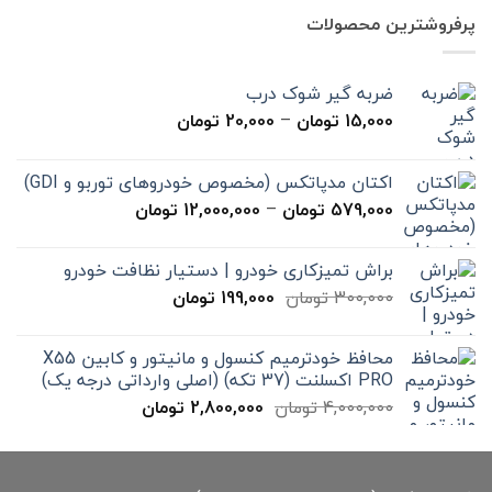
7,000,000 تومان
4,900,000 تومان
پرفروشترین محصولات
بود.
است.
ضربه گیر شوک درب
محدوده
15,000
تومان
–
20,000
تومان
قیمت:
15,000 تومان
اکتان مدپاتکس (مخصوص خودروهای توربو و GDI)
تا
محدوده
579,000
تومان
–
12,000,000
تومان
20,000 تومان
قیمت:
579,000 تومان
براش تمیزکاری خودرو | دستیار نظافت خودرو
تا
قیمت
قیمت
300,000
تومان
199,000
تومان
12,000,000 تومان
اصلی
فعلی
300,000 تومان
199,000 تومان
محافظ خودترمیم کنسول و مانیتور و کابین X55
بود.
است.
PRO اکسلنت (37 تکه) (اصلی وارداتی درجه یک)
قیمت
قیمت
4,000,000
تومان
2,800,000
تومان
اصلی
فعلی
4,000,000 تومان
2,800,000 تومان
بود.
است.