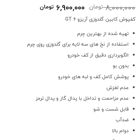
قیمت
قیمت
6,900,000
8,000,000
تومان
تومان
اصلی
فعلی
کفپوش کابین گلدوزی آریزو 6 GT
8,000,000 تومان
6,900,000
بود.
است.
تهیه شده از بهترین چرم
استفاده از نخ های سه لایه برای گلدوزی روی چرم
الگوبرداری دقیق از کف خودرو
بدون بو
پوشش کامل کف و لبه های خودرو
عدم لغزش
عدم مزاحمت و تداخل با پدال گاز و پدال ترمز
قابل شست و شو
ضدآب
دوام بالا