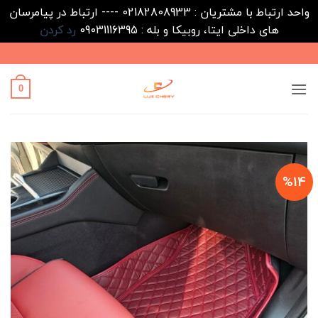
واحد ارتباط با مشتریان : 02182808933 ---- ارتباط در پیامرسان
های داخلی ایتا، روبیکا و بله : 09031116395
رد کردن
Ski
t
conten
0
%14