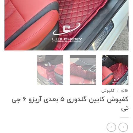
خانه
/
کفپوش
کفپوش کابین گلدوزی ۵ بعدی آریزو 6 جی
تی