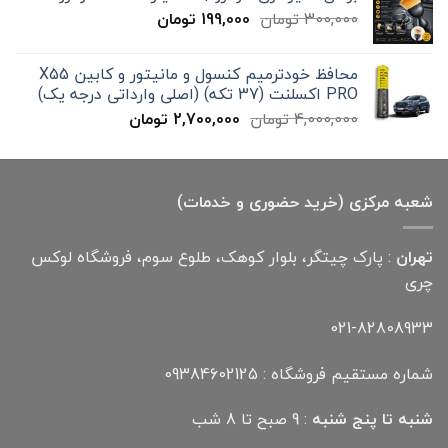
تا
قیمت
قیمت
300,000
تومان
199,000
تومان
12,000,000 تومان
اصلی
فعلی
300,000 تومان
199,000 تومان
محافظ خودترمیم کنسول و مانیتور و کابین X55
بود.
است.
PRO اکسلنت (37 تکه) (اصلی وارداتی درجه یک)
قیمت
قیمت
4,000,000
تومان
2,700,000
تومان
اصلی
فعلی
4,000,000 تومان
2,700,000 تومان
بود.
است.
شعبه مرکزی (خرید حضوری و خدمات)
تهران
: پارک چیتگر، بلوار کوهک، طلوع سوم، فروشگاه لوکس
چری
021-82808933
شماره مستقیم فروشگاه : 09384602125
شنبه تا پنج شنبه
: 9 صبح تا 8 شب