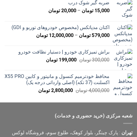
ضربه گیر شوک درب
محدوده
15,000
تومان
–
20,000
تومان
قیمت:
15,000 تومان
اکتان مدپاتکس (مخصوص خودروهای توربو و GDI)
تا
محدوده
579,000
تومان
–
12,000,000
تومان
20,000 تومان
قیمت:
579,000 تومان
براش تمیزکاری خودرو | دستیار نظافت خودرو
تا
قیمت
قیمت
300,000
تومان
199,000
تومان
12,000,000 تومان
اصلی
فعلی
300,000 تومان
199,000 تومان
محافظ خودترمیم کنسول و مانیتور و کابین X55 PRO
بود.
است.
اکسلنت (37 تکه) (اصلی وارداتی درجه یک)
قیمت
قیمت
4,000,000
تومان
2,800,000
تومان
اصلی
فعلی
4,000,000 تومان
2,800,000 تومان
بود.
است.
شعبه مرکزی (خرید حضوری و خدمات)
تهران
: پارک چیتگر، بلوار کوهک، طلوع سوم، فروشگاه لوکس