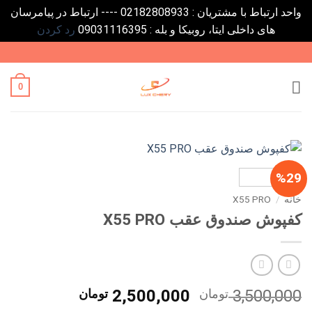
واحد ارتباط با مشتریان : 02182808933 ---- ارتباط در پیامرسان
های داخلی ایتا، روبیکا و بله : 09031116395
رد کردن
Ski
t
conten
0
%29
خانه
/
X55 PRO
کفپوش صندوق عقب X55 PRO
قیمت
قیمت
3,500,000
تومان
2,500,000
تومان
اصلی
فعلی