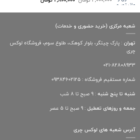
اصلی
فعلی
4,000,000 تومان
2,800,000 تومان
بود.
است.
شعبه مرکزی (خرید حضوری و خدمات)
تهران
: پارک چیتگر، بلوار کوهک، طلوع سوم، فروشگاه لوکس
چری
021-82808933
شماره مستقیم فروشگاه : 09384602125
شنبه تا پنج شنبه
: 9 صبح تا 8 شب
جمعه و روزهای تعطیل
: 9 صبح تا 5 عصر
آدرس شعبه های لوکس چری