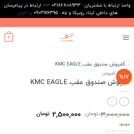
واحد ارتباط با مشتریان : 02182808933 ---- ارتباط در پیامرسان
های داخلی ایتا، روبیکا و بله : 09031116395
رد کردن
Ski
t
conten
0
خانه
/
کفپوش
%17
کفپوش صندوق عقب KMC EAGLE
قیمت
قیمت
2,500,000
3,000,000
تومان
تومان
اصلی
فعلی
موجود
3,000,000 تومان
00,000
کفپوش صندوق عقب KMC EAGLE عدد