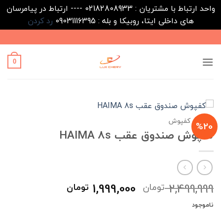
واحد ارتباط با مشتریان : 02182808933 ---- ارتباط در پیامرسان
های داخلی ایتا، روبیکا و بله : 09031116395
رد کردن
Ski
t
conten
0
خانه
/
کفپوش
%20
کفپوش صندوق عقب HAIMA 8s
قیمت
قیمت
1,999,000
2,499,999
تومان
تومان
اصلی
فعلی
ناموجود
2,499,999 تومان
1,999,000 ت