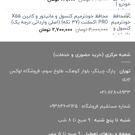
12,000,000 تومان
اصلی
فعلی
300,000 تومان
199,000 تومان
محافظ خودترمیم کنسول و مانیتور و کابین X55
بود.
است.
PRO اکسلنت (37 تکه) (اصلی وارداتی درجه یک)
قیمت
قیمت
4,000,000
تومان
2,700,000
تومان
اصلی
فعلی
4,000,000 تومان
2,700,000 تومان
بود.
است.
شعبه مرکزی (خرید حضوری و خدمات)
تهران
: پارک چیتگر، بلوار کوهک، طلوع سوم، فروشگاه لوکس
چری
021-82808933
شماره مستقیم فروشگاه : 09384602125
شنبه تا پنج شنبه
: 9 صبح تا 8 شب
جمعه و روزهای تعطیل
: 9 صبح تا 5 عصر