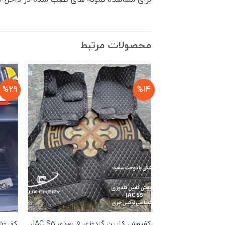
محصولات مرتبط
%29
%14
کفپوش کابین گلدوزی ۵ بعدی JAC S5
کفپوش 