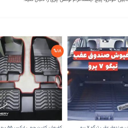
%18
صندوق عقب تیگو 7 پرو
کفپوش کابین چرمی ایکس 55 پرو