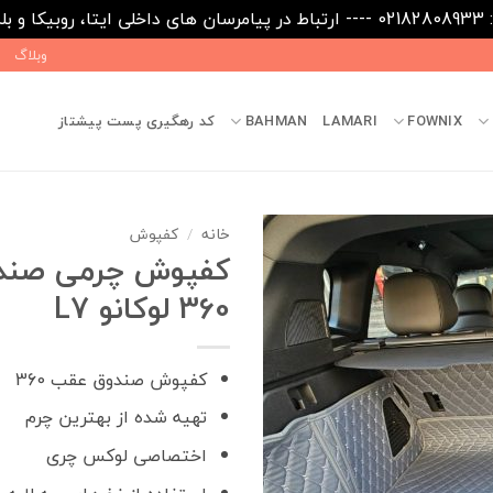
09031
وبلاگ
FOWNIX
LAMARI
BAHMAN
کد رهگیری پست پیشتاز
خانه
/
کفپوش
کفپوش چرمی صند
360 لوکانو L7
کفپوش صندوق عقب 360
تهیه شده از بهترین چرم
اختصاصی لوکس چری