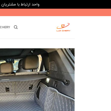
واحد ارتباط با مشتریان : 02182808933 ---- ارتباط در پیامرسان های داخلی ایتا، روبیکا و بله : 116395
Ski
t
conten
CHERY