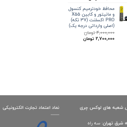
اصلی
فعلی
محافظ خودترمیم کنسول
300,000 تومان
199,000 تومان
و مانیتور و کابین X55
بود.
است.
PRO اکسلنت (37 تکه)
(اصلی وارداتی درجه یک)
4,000,000
تومان
قیمت
قیمت
2,700,000
تومان
اصلی
فعلی
4,000,000 تومان
2,700,000 تومان
بود.
است.
 شعبه های لوکس چری
نماد اعتماد تجارت الكترونیكی
 شرق تهران
: سه راه