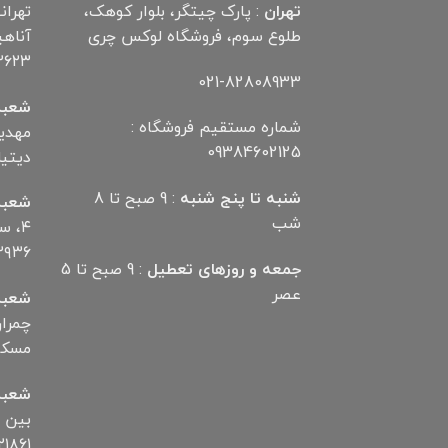
تهران
: پارک چیتگر، بلوار کوهک،
تهران
طلوع سوم، فروشگاه لوکس چری
۲۶۲۳
021-82808933
شعبه
شماره مستقیم فروشگاه :
09384602125
دیتیلر) ت
شنبه تا پنج شنبه
: 9 صبح تا 8
شعبه
شب
۴، 
۲۹۳۶
جمعه و روزهای تعطیل
: 9 صبح تا 5
عصر
شعبه
مسکن تلف
شعبه
۱۸۶۱