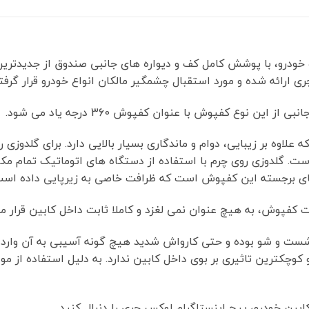
چرمی گلدوزی شده خودرو، با پوشش کامل کف و دیواره های جانبی صندوق از ج
ری ارائه شده و مورد استقبال چشمگیر مالکان انواع خودرو قرار گرف
ن نوع کفپوش با عنوان کفپوش 360 درجه یاد می شود.
لاوه بر زیبایی، دوام و ماندگاری بسیار بالایی دارد. برای گلدوزی
است. گلدوزی روی چرم با استفاده از دستگاه های اتوماتیک تمام مکان
ای برجسته این کفپوش است که ظرافت خاصی به زیرپایی داده است
کفپوش، به هیچ عنوان نمی لغزد و کاملا ثابت داخل کابین قرار می
 به راحتی قابل شست و شو بوده و حتی کارواش شدید هیچ گونه آسیبی به آن
وچکترین تاثیری بر بوی داخل کابین ندارد. به دلیل استفاده از م
ین خودرو، پیج اینستاگرام لوکس چری را دنبال کنید.