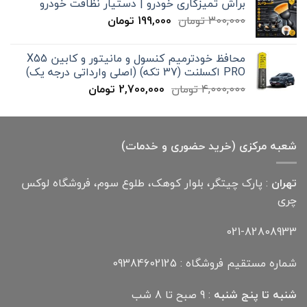
براش تمیزکاری خودرو | دستیار نظافت خودرو
تا
قیمت
قیمت
300,000
تومان
199,000
تومان
12,000,000 تومان
اصلی
فعلی
300,000 تومان
199,000 تومان
محافظ خودترمیم کنسول و مانیتور و کابین X55
بود.
است.
PRO اکسلنت (37 تکه) (اصلی وارداتی درجه یک)
قیمت
قیمت
4,000,000
تومان
2,700,000
تومان
اصلی
فعلی
4,000,000 تومان
2,700,000 تومان
بود.
است.
شعبه مرکزی (خرید حضوری و خدمات)
تهران
: پارک چیتگر، بلوار کوهک، طلوع سوم، فروشگاه لوکس
چری
021-82808933
شماره مستقیم فروشگاه : 09384602125
شنبه تا پنج شنبه
: 9 صبح تا 8 شب