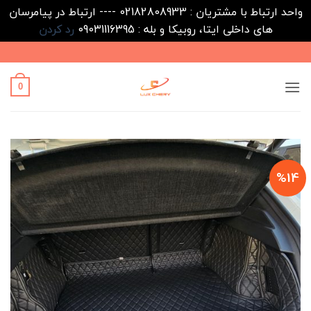
واحد ارتباط با مشتریان : 02182808933 ---- ارتباط در پیامرسان
های داخلی ایتا، روبیکا و بله : 09031116395
رد کردن
Ski
t
conten
0
%14