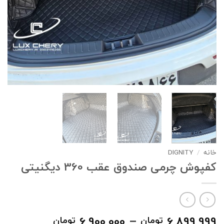
خانه
/
DIGNITY
کفپوش چرمی صندوق عقب 360 دیگنیتی
محدوده
6,900,000
–
6,899,999
تومان
تومان