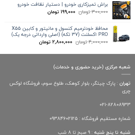
براش تمیزکاری خودرو | دستیار نظافت خودرو
تا
قیمت
قیمت
300,000
تومان
199,000
تومان
12,000,000 تومان
اصلی
فعلی
300,000 تومان
199,000 تومان
محافظ خودترمیم کنسول و مانیتور و کابین X55
بود.
است.
PRO اکسلنت (37 تکه) (اصلی وارداتی درجه یک)
قیمت
قیمت
4,000,000
تومان
2,800,000
تومان
اصلی
فعلی
4,000,000 تومان
2,800,000 تومان
بود.
است.
شعبه مرکزی (خرید حضوری و خدمات)
تهران
: پارک چیتگر، بلوار کوهک، طلوع سوم، فروشگاه لوکس
چری
021-82808933
شماره مستقیم فروشگاه : 09384602125
شنبه تا پنج شنبه
: 9 صبح تا 8 شب