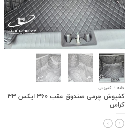
خانه
/
کفپوش
کفپوش چرمی صندوق عقب 360 ایکس 33
کراس