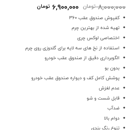
قیمت
قیمت
6,900,000
8,000,000
تومان
تومان
اصلی
فعلی
کفپوش صندوق عقب 360
8,000,000 تومان
6,900,000
بود.
است.
تهیه شده از بهترین چرم
اختصاصی لوکس چری
استفاده از نخ های سه لایه برای گلدوزی روی چرم
الگوبرداری دقیق از صندوق عقب خودرو
بدون بو
پوشش کامل کف و دیواره صندوق عقب خودرو
عدم لغزش
قابل شست و شو
ضدآب
دوام بالا
تنوع رنگ بندی