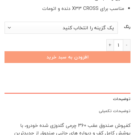
مناسب برای X33 CROSS دنده و اتومات
رنگ
کفپوش چرمی صندوق عقب 360 ایکس 33 کراس عدد
افزودن به سبد خرید
توضیحات
توضیحات تکمیلی
کفپوش صندوق عقب 360 چرمی گلدوزی شده خودرو، با
پوشش کامل کف و دیواره های جانبی صندوق از جدیدترین