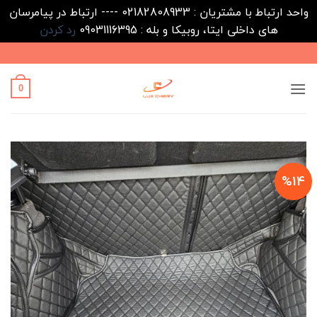
واحد ارتباط با مشتریان : 02182808933 ---- ارتباط در پیامرسان
های داخلی ایتا، روبیکا و بله : 09031116395
رد کردن
Ski
t
conten
0
%14