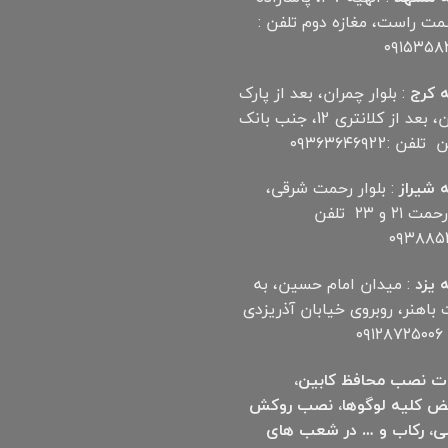
سمت راست، مغازه دوم تلفن :
۰۹۱۵۳۵۸
 کرج
: بلوار چمران، بعد از پارک
چمران، بعد از کلانتری 12، جنب بانک
ن :۰۹۳۶۳۶۴۶۹22
 شیراز
: بلوار رحمت شرقی،
بین رحمت ۲۱ و ۲۳ تلفن
۰۹۳۸۸۵۲
 یزد
: میدان امام حسین، به
اهنر، روبروی خیابان آذریزدی
۰۹
ت نصب محافظ کابین،
ض کلیه لوگوها، نصب روکش
ی، رکاب و … در شعب های