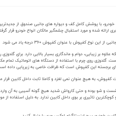
چرمی گلدوزی شده خودرو، با پوشش کامل کف و دیواره های جانبی صندوق از ج
ری ارائه شده و مورد استقبال چشمگیر مالکان انواع خودرو قرار گرف
ن نوع کفپوش با عنوان کفپوش 360 درجه یاد می شود.
لاوه بر زیبایی، دوام و ماندگاری بسیار بالایی دارد. برای گلدوزی
است. گلدوزی روی چرم با استفاده از دستگاه های اتوماتیک تمام مکان
ای برجسته این کفپوش است که ظرافت خاصی به زیرپایی داده است
کفپوش، به هیچ عنوان نمی لغزد و کاملا ثابت داخل کابین قرار می
 به راحتی قابل شست و شو بوده و حتی کارواش شدید هیچ گونه آسیبی به آن
وچکترین تاثیری بر بوی داخل کابین ندارد. به دلیل استفاده از م
ین خودرو، پیج اینستاگرام لوکس چری را دنبال کنید.