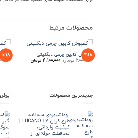
محصولات مرتبط
%18
%18
کفپوش کابین چرمی دیگنیتی
کفپوش کاب
قیمت
قیمت
6,000,000
تومان
4,900,000
تومان
00,000
اصلی
فعلی
6,000,000 تومان
4,900,000 تومان
بود.
است.
جدیدترین محصولات
پرفر
روداشبوردی سه‌ لایه
طرح کربن LUCANO L7 |
کیفیت وارداتی،
محافظت حرفه‌ای از