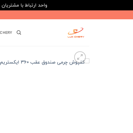
واحد ارتباط با مشتریان : 02182808933 ---- ارتباط در پیامرسان های داخلی ایتا، روبیکا و بله : 116395
Ski
t
conten
CHERY