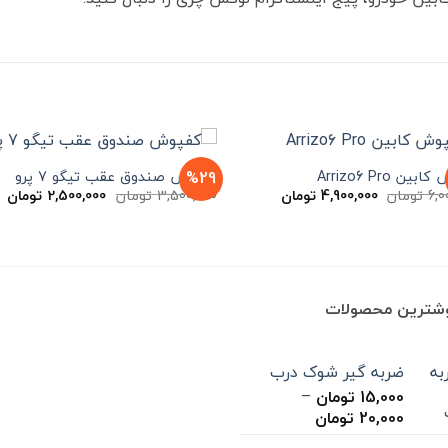
%29
ین Arrizo6 Pro
کفپوش صندوق عقب تیگو 7 پرو
قیمت
قیمت
قیمت
ق
6,0
تومان
4,900,000
تومان
3,500,000
تومان
2,500,000
تومان
اصلی
فعلی
اصلی
فع
6,000,000 تومان
4,900,000 تومان
3,500,000 تومان
بود.
است.
بود.
ا
وشترین محصولات
ضربه گیر شوک درب
15,000
تومان
–
محدوده
20,000
تومان
قیمت: