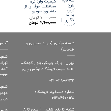
کیفیت وارداتی،
محافظت حرفه‌ای از
داشبورد خودرو
7,000,000
تومان
قیمت
قیمت
4,900,000
تومان
اصلی
فعلی
7,000,000 تومان
4,900,000 تومان
بود.
است.
شعبه مرکزی (خرید حضوری و
آدرس
خدمات)
شعبه
تهران
: پارک چیتگر، بلوار کوهک،
تهران
طلوع سوم، فروشگاه لوکس چری
۲۶۲۳
021-82808933
شعبه
شماره مستقیم فروشگاه :
09384602125
دیتیلر) ت
شنبه تا پنج شنبه
: 9 صبح تا 8
شعبه