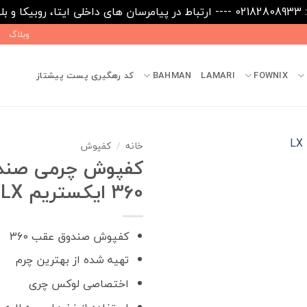
09031
وبلاگ
FOWNIX
LAMARI
BAHMAN
کد رهگیری پست پیشتاز
خانه
/
کفپوش
کفپوش چرمی صند
360 ایکستریم LX
کفپوش صندوق عقب 360
تهیه شده از بهترین چرم
اختصاصی لوکس چری