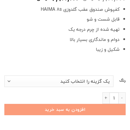
اصلی
فعلی
کفپوش صندوق عقب گلدوزی HAIMA 8s
3,900,000 تومان
,900,000
بود.
است.
قابل شست و شو
تهیه شده از چرم درجه یک
دوام و ماندگاری بسیار بالا
شکیل و زیبا
رنگ
کفپوش صندوق عقب گلدوزی KMC X5 عدد
افزودن به سبد خرید