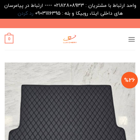
واحد ارتباط با مشتریان : 02182808933 ---- ارتباط در پیامرسان
های داخلی ایتا، روبیکا و بله : 09031116395
رد کردن
Ski
t
conten
0
%26