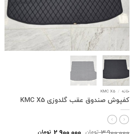
خانه
/
KMC X5
کفپوش صندوق عقب گلدوزی KMC X5
قیمت
قیمت
2,900,000
3,900,000
تومان
تومان