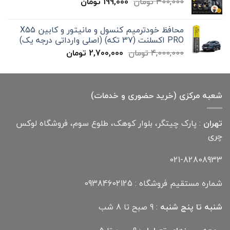
قیمت
قیمت
300,000
تومان
199,000
تومان
12,000,000 تومان
اصلی
فعلی
300,000 تومان
199,000 تومان
محافظ خودترمیم کنسول و مانیتور و کابین X55
بود.
است.
PRO اکسلنت (37 تکه) (اصلی وارداتی درجه یک)
قیمت
قیمت
4,000,000
تومان
2,700,000
تومان
اصلی
فعلی
4,000,000 تومان
2,700,000 تومان
بود.
است.
شعبه مرکزی (خرید حضوری و خدمات)
تهران
: پارک چیتگر، بلوار کوهک، طلوع سوم، فروشگاه لوکس
چری
021-82808933
شماره مستقیم فروشگاه : 09384602125
شنبه تا پنج شنبه
: 9 صبح تا 8 شب