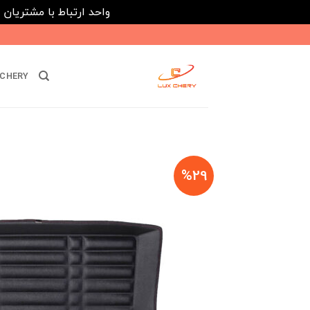
واحد ارتباط با مشتریان : 02182808933 ---- ارتباط در پیامرسان های داخلی ایتا، روبیکا و بله : 116395
Ski
t
conten
CHERY
%29