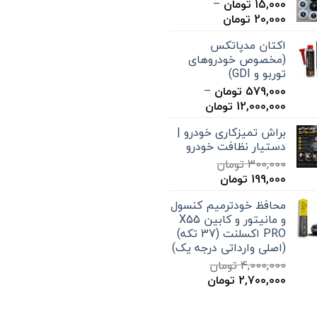
15,000
تومان
–
محدوده
20,000
تومان
قیمت:
اکتان مدپاتکس
15,000 تومان
(مخصوص خودروهای
تا
توربو و GDI)
20,000 تومان
579,000
تومان
–
محدوده
12,000,000
تومان
قیمت:
براش تمیزکاری خودرو |
579,000 تومان
دستیار نظافت خودرو
تا
300,000
تومان
12,000,000 تومان
قیمت
قیمت
199,000
تومان
اصلی
فعلی
محافظ خودترمیم کنسول
300,000 تومان
199,000 تومان
و مانیتور و کابین X55
بود.
است.
PRO اکسلنت (37 تکه)
(اصلی وارداتی درجه یک)
4,000,000
تومان
قیمت
قیمت
2,700,000
تومان
اصلی
فعلی
4,000,000 تومان
2,700,000 تومان