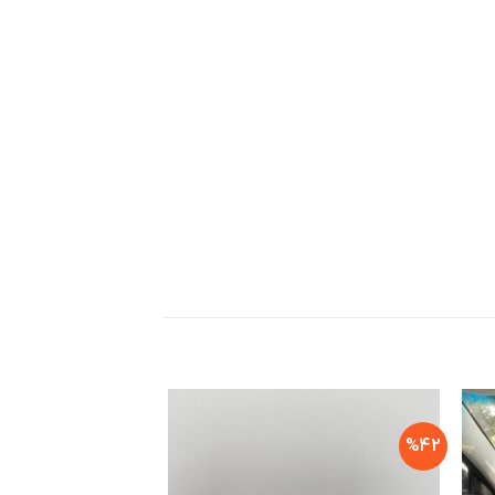
%39
%42