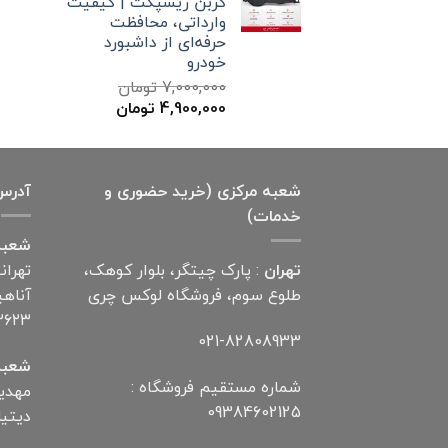
کربن ریسپکت | کیفیت
بود.
است.
وارداتی، محافظت
حرفه‌ای از داشبورد
خودرو
7,000,000
تومان
قیمت
قیمت
4,900,000
تومان
اصلی
فعلی
7,000,000 تومان
4,900,000 تومان
بود.
است.
شعبه مرکزی (خرید حضوری و
آدرس
خدمات)
شعبه
تهران
: پارک چیتگر، بلوار کوهک،
تهران
طلوع سوم، فروشگاه لوکس چری
۲۶۲۳
021-82808933
شعبه
شماره مستقیم فروشگاه :
09384602125
دیتیلر) ت