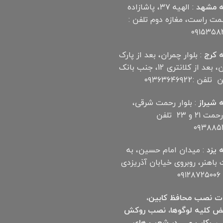
 مشهد
: الهیه ۳۷، پاشازاده
سمت راست، مغازه دوم تلفن :
۰۹۱۵۳۵۸
 کرج
: بلوار چمران، بعد از پارک
چمران، بعد از کلانتری 12، جنب بانک
ن :۰۹۳۶۳۶۴۶۹22
 شیراز
: بلوار رحمت شرقی،
بین رحمت ۲۱ و ۲۳ تلفن
۰۹۳۸۸۵۲
 یزد
: میدان امام حسین، به
اهنر، روبروی خیابان آذریزدی
۰۹
ت نصب محافظ کابین،
ض کلیه لوگوها، نصب روکش
ی، رکاب و … در شعب های