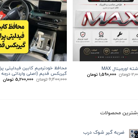
محافظ خودترمیم کابین فیدلیتی پرا
ته اورجینال MAX
گیربکس قدیم (اصلی وارداتی درجه 
قیمت
قیمت
2,0
تومان
1,590,000
تومان
اصلی
فعلی
قیمت
قی
6,400,000
تومان
5,200,000
تومان
2,000,000 تومان
1,590,000 تومان
اصلی
فع
بود.
است.
6,400,000 تومان
بود.
اس
ان
وشترین محصولات
ضربه گیر شوک درب