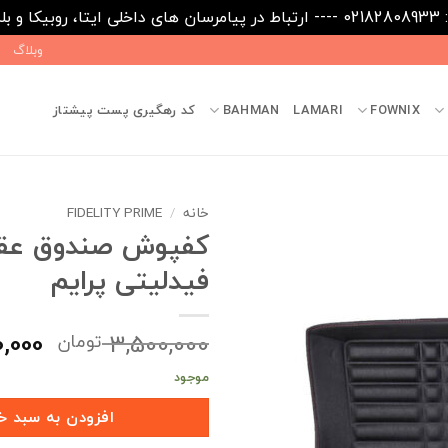
09031
وبلاگ
FOWNIX
LAMARI
BAHMAN
کد رهگیری پست پیشتاز
خانه
/
FIDELITY PRIME
کفپوش صندوق ع
فیدلیتی پرایم
قیم
0,000
3,500,000
تومان
اصلی
موجود
بود.
افزودن به سبد خ