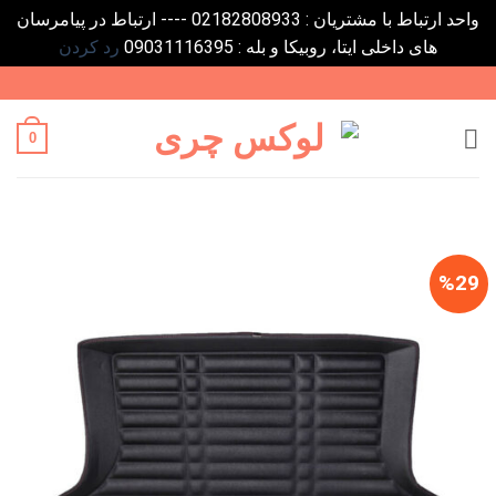
واحد ارتباط با مشتریان : 02182808933 ---- ارتباط در پیامرسان
های داخلی ایتا، روبیکا و بله : 09031116395
رد کردن
Ski
t
conten
0
%29