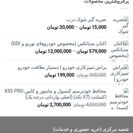
پرفروشترین محصولات
بود.
است.
ضربه گیر شوک درب
محدوده
15,000
تومان
–
20,000
تومان
قیمت:
15,000 تومان
اکتان مدپاتکس (مخصوص خودروهای توربو و GDI)
تا
محدوده
579,000
تومان
–
12,000,000
تومان
20,000 تومان
قیمت:
579,000 تومان
براش تمیزکاری خودرو | دستیار نظافت خودرو
تا
قیمت
قیمت
300,000
تومان
199,000
تومان
12,000,000 تومان
اصلی
فعلی
300,000 تومان
199,000 تومان
محافظ خودترمیم کنسول و مانیتور و کابین X55 PRO
بود.
است.
اکسلنت (37 تکه) (اصلی وارداتی درجه یک)
قیمت
قیمت
4,000,000
تومان
2,700,000
تومان
اصلی
فعلی
4,000,000 تومان
2,700,000 تومان
بود.
است.
شعبه مرکزی (خرید حضوری و خدمات)