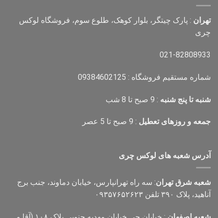
تهران
: پارک چیتگر، بلوار کوهک، طلوع سوم، فروشگاه لوکس
چری
021-82808933
شماره مستقیم فروشگاه : 09384602125
شنبه تا پنج شنبه
: 9 صبح تا 8 شب
جمعه و روزهای تعطیل
: 9 صبح تا 5 عصر
آدرس شعبه های لوکس چری
شعبه شرق تهران
: سه راه تهرانپارس، خیابان دماوند، جنب برج
آناهید، پلاک ۳۹۰ تلفن ۰۹۳۵۷۶۵۲۶۲۳
شعبه اصفهان
: خیابان جی خیابان مهدیه جنوبی پلاک ۱۰۸ (آقا و