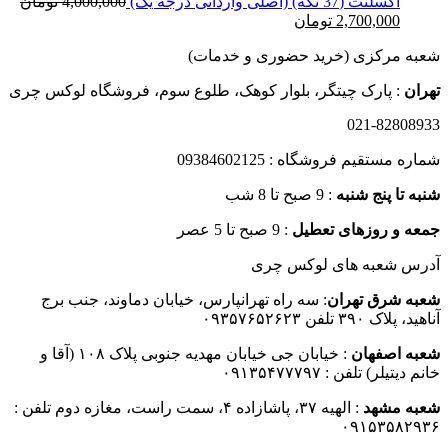
اکسلنت (37 تکه) (اصلی وارداتی درجه یک)
4,000,000
تومان
قیمت
قیمت
2,700,000
تومان
اصلی
فعلی
شعبه مرکزی (خرید حضوری و خدمات)
4,000,000 تومان
2,700,000 تومان
بود.
است.
تهران
: پارک چیتگر، بلوار کوهک، طلوع سوم، فروشگاه لوکس چری
021-82808933
شماره مستقیم فروشگاه : 09384602125
شنبه تا پنج شنبه
: 9 صبح تا 8 شب
جمعه و روزهای تعطیل
: 9 صبح تا 5 عصر
آدرس شعبه های لوکس چری
شعبه شرق تهران
: سه راه تهرانپارس، خیابان دماوند، جنب برج
آناهید، پلاک ۳۹۰ تلفن ۰۹۳۵۷۶۵۲۶۲۳
شعبه اصفهان
: خیابان جی خیابان مهدیه جنوبی پلاک ۱۰۸ (آقا و
خانم دیتیلر) تلفن : ۰۹۱۳۵۴۷۷۷۹۷
شعبه مشهد
: الهیه ۳۷، پاشازاده ۴، سمت راست، مغازه دوم تلفن :
۰۹۱۵۳۵۸۲۹۳۶