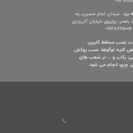
۰۹۳۸۸۵۲
 یزد
: میدان امام حسین، به
اهنر، روبروی خیابان آذریزدی
۰۹
ت نصب محافظ کابین،
ض کلیه لوگوها، نصب روکش
ی، رکاب و … در شعب های
 چری انجام می شود.