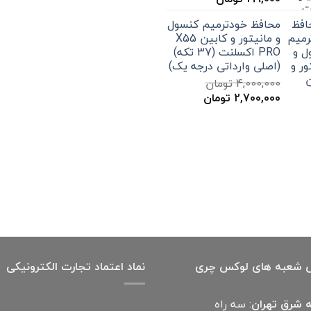
اصلی
فعلی
محافظ خودترمیم کنسول
300,000 تومان
199,000 تومان
و مانیتور و کابین X55
بود.
است.
PRO اکسلنت (37 تکه)
(اصلی وارداتی درجه یک)
4,000,000
تومان
قیمت
قیمت
2,700,000
تومان
اصلی
فعلی
4,000,000 تومان
2,700,000 تومان
بود.
است.
 شعبه های لوکس چری
نماد اعتماد تجارت الكترونیكی
 شرق تهران
: سه راه