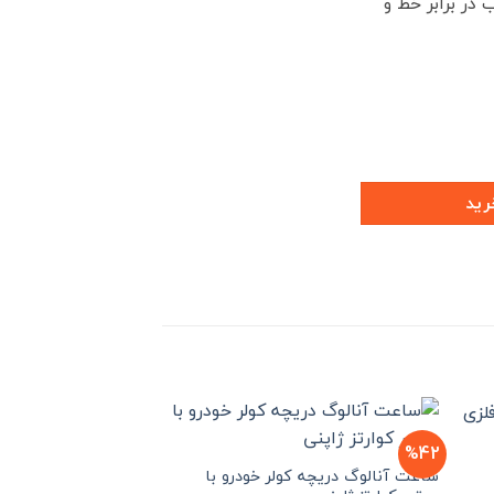
در برابر خط و
رایم عدد
رید
%40
%42
ساعت آنالوگ دریچه کولر خودرو با
محافظ ژله ای شفاف ض