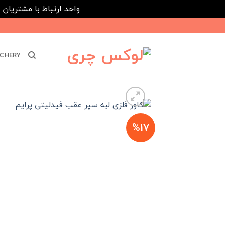
واحد ارتباط با مشتریان : 02182808933 ---- ارتباط در پیامرسان های داخلی ایتا، روبیکا و بله : 116395
Ski
t
conten
CHERY
%17