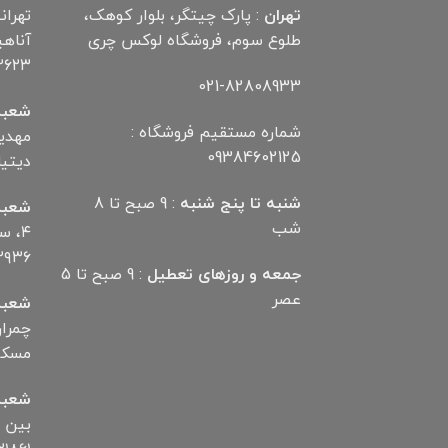
تهران
: پارک چیتگر، بلوار کوهک،
تهران
طلوع سوم، فروشگاه لوکس چری
۲۶۲۳
021-82808933
شعبه
شماره مستقیم فروشگاه :
09384602125
دیتیلر) ت
شنبه تا پنج شنبه
: 9 صبح تا 8
شعبه
شب
۴، 
۲۹۳۶
جمعه و روزهای تعطیل
: 9 صبح تا 5
عصر
شعبه
مسکن تلف
شعبه