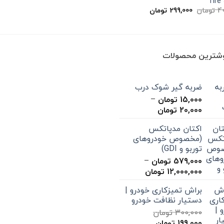
Tire
750,000 تومان
قیمت
قیمت
4
تومان
299,000
تومان
بود.
است.
اصلی
فعلی
400,000 تومان
299,000 تومان
بود.
است.
وشترین محصولات
ضربه گیر شوک درب
15,000
تومان
–
محدوده
20,000
تومان
قیمت:
اکتان مدپاتکس
15,000 تومان
(مخصوص خودروهای
تا
توربو و GDI)
20,000 تومان
579,000
تومان
–
محدوده
12,000,000
تومان
قیمت:
براش تمیزکاری خودرو |
579,000 تومان
دستیار نظافت خودرو
تا
300,000
تومان
12,000,000 تومان
قیمت
قیمت
199,000
تومان