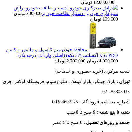
تا
محدوده
–
12,000,000
تومان
20,000 تومان
قیمت:
براش
579,000 تومان
تمیزکاری خودرو | دستیار نظافت خودرو
300,000
تومان
قیمت
قیمت
تا
199,000
تومان
اصلی
فعلی
12,000,000 تومان
300,000 تومان
199,000 تومان
بود.
است.
محافظ خودترمیم کنسول و مانیتور و کابین
X55 PRO اکسلنت (37 تکه) (اصلی وارداتی درجه یک)
قیمت
قیمت
4,000,000
تومان
2,700,000
تومان
اصلی
فعلی
شعبه مرکزی (خرید حضوری و خدمات)
4,000,000 تومان
2,700,000 تومان
بود.
است.
تهران
: پارک چیتگر، بلوار کوهک، طلوع سوم، فروشگاه لوکس چری
021-82808933
شماره مستقیم فروشگاه : 09384602125
شنبه تا پنج شنبه
: 9 صبح تا 8 شب
جمعه و روزهای تعطیل
: 9 صبح تا 5 عصر