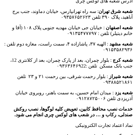
آدرس شعبه های لوکس چری
شعبه شرق تهران
: سه راه تهرانپارس، خیابان دماوند، جنب برج
آناهید، پلاک ۳۹۰ تلفن ۰۹۳۵۷۶۵۲۶۲۳
شعبه اصفهان
: خیابان جی خیابان مهدیه جنوبی پلاک ۱۰۸ (آقا و
خانم دیتیلر) تلفن : ۰۹۱۳۵۴۷۷۷۹۷
شعبه مشهد
: الهیه ۳۷، پاشازاده ۴، سمت راست، مغازه دوم تلفن :
۰۹۱۵۳۵۸۲۹۳۶
شعبه کرج
: بلوار چمران، بعد از پارک چمران، بعد از کلانتری 12،
جنب بانک مسکن تلفن :۰۹۳۶۳۶۴۶۹22
شعبه شیراز
: بلوار رحمت شرقی، بین رحمت ۲۱ و ۲۳ تلفن
۰۹۳۸۸۵۲۱۸۶۱
شعبه یزد
: میدان امام حسین، به سمت باهنر، روبروی خیابان
آذریزدی تلفن ۰۹۱۲۸۷۲۵۰۰۶
خدمات نصب محافظ کابین، تعویض کلیه لوگوها، نصب روکش
صندلی، رکاب و … در شعب های لوکس چری انجام می شود.
نماد اعتماد تجارت الكترونیكی