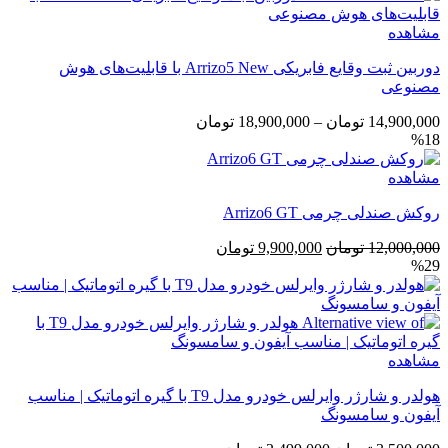
مشاهده
دوربین ثبت وقایع فابریکی Arrizo5 New با قابلیت‌های هوش
مصنوعی
محدوده
14,900,000
تومان
–
18,900,000
تومان
%18
قیمت:
14,900,000 تومان
مشاهده
تا
18,900,000 تومان
روکش صندلی چرمی Arrizo6 GT
قیمت
قیمت
12,000,000
تومان
9,900,000
تومان
%29
اصلی
فعلی
12,000,000 تومان
9,900,000 تومان
بود.
است.
مشاهده
هولدر و شارژر وایرلس خودرو مدل T9 با گیره اتوماتیک | مناسب
آیفون و سامسونگ