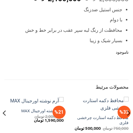
اصلی
فعلی
جنس استیل ضدزنگ
2,600,000 تومان
0
بود.
است.
با دوام
محافظت از رنگ لبه سپر عقب در برابر خط و خش
بسیار شیک و زیبا
ناموجود
محصولات مرتبط
آرم نوشته اورجینال MAX
%21
%33
2,000,000
تومان
محافظ دکمه استارت چرخشی
قیمت
قیمت
1,590,000
تومان
فلزی
اصلی
فعلی
2,000,000 تومان
1,590,000 تومان
قیمت
قیمت
750,000
تومان
500,000
تومان
بود.
است.
اصلی
فعلی