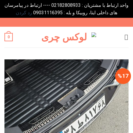
واحد ارتباط با مشتریان : 02182808933 ---- ارتباط در پیامرسان
های داخلی ایتا، روبیکا و بله : 09031116395
رد کردن
Ski
t
conten
0
%17