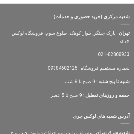
4,000,000 تومان
2,700,000 تومان
بود.
است.
شعبه مرکزی (خرید حضوری و خدمات)
تهران
: پارک چیتگر، بلوار کوهک، طلوع سوم، فروشگاه لوکس
چری
021-82808933
شماره مستقیم فروشگاه : 09384602125
شنبه تا پنج شنبه
: 9 صبح تا 8 شب
جمعه و روزهای تعطیل
: 9 صبح تا 5 عصر
آدرس شعبه های لوکس چری
شعبه شرق تهران
: سه راه تهرانپارس، خیابان دماوند، جنب برج