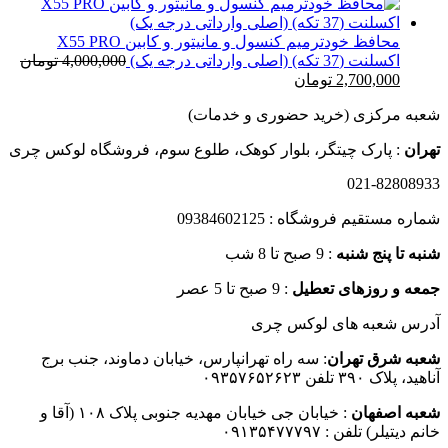
اصلی
فعلی
12,000,000 تومان
300,000 تومان
199,000 تومان
بود.
است.
محافظ خودترمیم کنسول و مانیتور و کابین X55 PRO
اکسلنت (37 تکه) (اصلی وارداتی درجه یک)
4,000,000
تومان
قیمت
قیمت
2,700,000
تومان
اصلی
فعلی
شعبه مرکزی (خرید حضوری و خدمات)
4,000,000 تومان
2,700,000 تومان
بود.
است.
تهران
: پارک چیتگر، بلوار کوهک، طلوع سوم، فروشگاه لوکس چری
021-82808933
شماره مستقیم فروشگاه : 09384602125
شنبه تا پنج شنبه
: 9 صبح تا 8 شب
جمعه و روزهای تعطیل
: 9 صبح تا 5 عصر
آدرس شعبه های لوکس چری
شعبه شرق تهران
: سه راه تهرانپارس، خیابان دماوند، جنب برج
آناهید، پلاک ۳۹۰ تلفن ۰۹۳۵۷۶۵۲۶۲۳
شعبه اصفهان
: خیابان جی خیابان مهدیه جنوبی پلاک ۱۰۸ (آقا و
خانم دیتیلر) تلفن : ۰۹۱۳۵۴۷۷۷۹۷