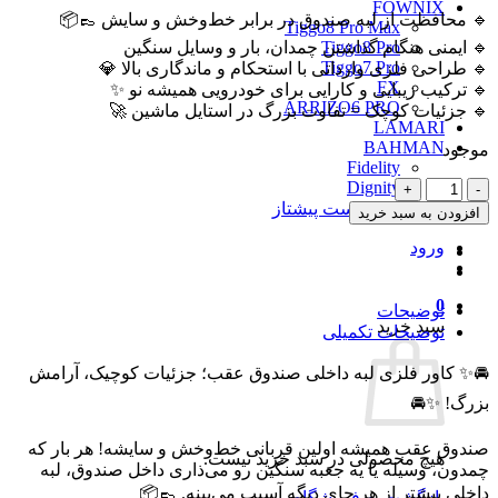
FOWNIX
3,500,000 تومان
2,500,000 تومان
🔹 محافظت از لبه صندوق در برابر خط‌وخش و سایش 👞📦
Tiggo8 Pro Max
بود.
است.
🔹 ایمنی هنگام گذاشتن چمدان، بار و وسایل سنگین
Tiggo8 Pro
Tiggo7 Pro
🔹 طراحی فلزی وارداتی با استحکام و ماندگاری بالا 💎
FX
🔹 ترکیب زیبایی و کارایی برای خودرویی همیشه نو ✨
ARRIZO6 PRO
🔹 جزئیات کوچک = تفاوت بزرگ در استایل ماشین 🚀
LAMARI
BAHMAN
موجود
Fidelity
کاور
Dignity
فلزی
کد رهگیری پست پیشتاز
افزودن به سبد خرید
وارداتی
ورود
محافظ
لبه
داخلی
0
توضیحات
صندوق
سبد خرید
توضیحات تکمیلی
عقب
لوکانو
🚘✨ کاور فلزی لبه داخلی صندوق عقب؛ جزئیات کوچیک، آرامش
L7
عدد
بزرگ! ✨🚘
صندوق عقب همیشه اولین قربانی خط‌وخش و سایشه! هر بار که
هیچ محصولی در سبد خرید نیست.
چمدون، وسیله یا یه جعبه سنگین رو می‌ذاری داخل صندوق، لبه
داخلی بیشتر از هر جای دیگه آسیب می‌بینه. 👞📦
بازگشت به فروشگاه