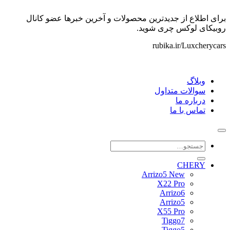
برای اطلاع از جدیدترین محصولات و آخرین خبرها عضو کانال
روبیکای لوکس چری شوید.
rubika.ir/Luxcherycars
وبلاگ
سوالات متداول
درباره ما
تماس با ما
جستجو
برای:
CHERY
Arrizo5 New
X22 Pro
Arrizo6
Arrizo5
X55 Pro
Tiggo7
Tiggo5