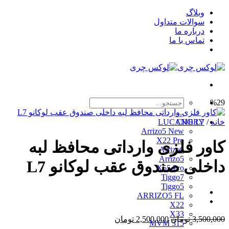
Skip
وبلاگ
to
سوالات متداول
content
درباره ما
تماس با ما
جستجو
%29
برای:
خانه
/
CHERY
LUCANO L7
Arrizo5 New
X22 Pro
کاور فلزی وارداتی محافظ لبه
Arrizo6
Arrizo5
داخلی صندوق عقب لوکانو L7
X55 Pro
Tiggo7
Tiggo5
ARRIZO5 FL
X22
X33
قیمت
قیمت
3,500,000
تومان
2,500,000
تومان
MVM 315
اصلی
فعلی