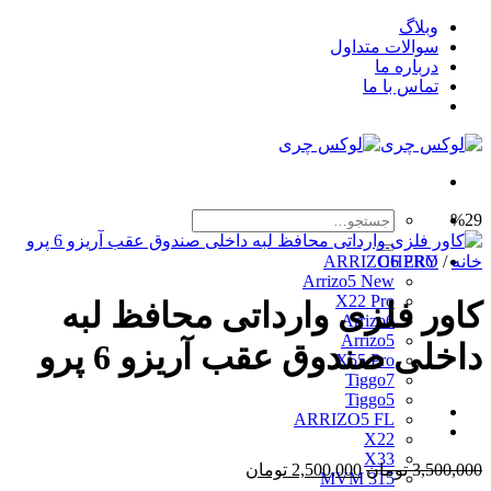
Skip
وبلاگ
to
سوالات متداول
content
درباره ما
تماس با ما
جستجو
%29
برای:
خانه
/
CHERY
ARRIZO6 PRO
Arrizo5 New
X22 Pro
کاور فلزی وارداتی محافظ لبه
Arrizo6
Arrizo5
داخلی صندوق عقب آریزو 6 پرو
X55 Pro
Tiggo7
Tiggo5
ARRIZO5 FL
X22
X33
قیمت
قیمت
3,500,000
تومان
2,500,000
تومان
MVM 315
اصلی
فعلی