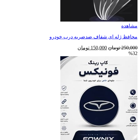
مشاهده
محافظ ژله ای شفاف ضد‌ضربه درب خودرو
قیمت
قیمت
250,000
تومان
150,000
تومان
%32
اصلی
فعلی
250,000 تومان
150,000 تومان
بود.
است.