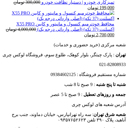
579,000 تومان
تمیزکاری خودرو | دستیار نظافت خودرو
300,000
تومان
قیمت
قیمت
تا
199,000
تومان
اصلی
فعلی
12,000,000 تومان
300,000 تومان
199,000 تومان
بود.
است.
محافظ خودترمیم کنسول و مانیتور و کابین X55 PRO
اکسلنت (37 تکه) (اصلی وارداتی درجه یک)
4,000,000
تومان
قیمت
قیمت
2,700,000
تومان
اصلی
فعلی
شعبه مرکزی (خرید حضوری و خدمات)
4,000,000 تومان
2,700,000 تومان
بود.
است.
تهران
: پارک چیتگر، بلوار کوهک، طلوع سوم، فروشگاه لوکس چری
021-82808933
شماره مستقیم فروشگاه : 09384602125
شنبه تا پنج شنبه
: 9 صبح تا 8 شب
جمعه و روزهای تعطیل
: 9 صبح تا 5 عصر
آدرس شعبه های لوکس چری
شعبه شرق تهران
: سه راه تهرانپارس، خیابان دماوند، جنب برج
آناهید، پلاک ۳۹۰ تلفن ۰۹۳۵۷۶۵۲۶۲۳