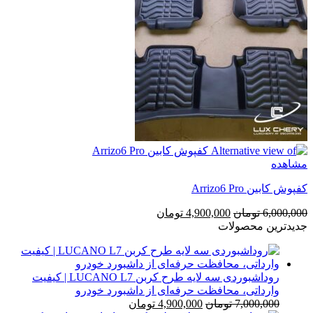
مشاهده
کفپوش کابین Arrizo6 Pro
قیمت
قیمت
6,000,000
تومان
4,900,000
تومان
اصلی
فعلی
جدیدترین محصولات
6,000,000 تومان
4,900,000 تومان
بود.
است.
روداشبوردی سه‌ لایه طرح کربن LUCANO L7 | کیفیت
وارداتی، محافظت حرفه‌ای از داشبورد خودرو
قیمت
قیمت
7,000,000
تومان
4,900,000
تومان