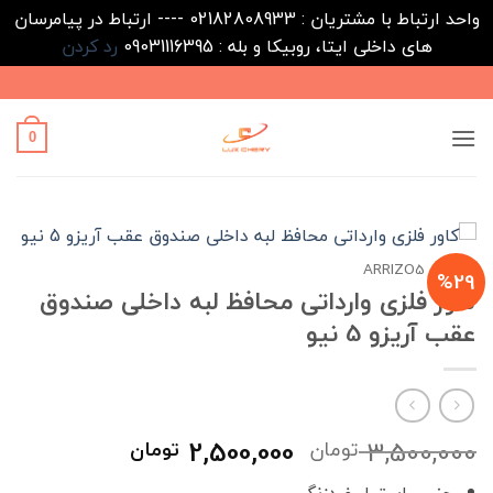
واحد ارتباط با مشتریان : 02182808933 ---- ارتباط در پیامرسان
های داخلی ایتا، روبیکا و بله : 09031116395
رد کردن
Ski
t
conten
0
خانه
/
ARRIZO5
%29
کاور فلزی وارداتی محافظ لبه داخلی صندوق
عقب آریزو 5 نیو
قیمت
قیمت
2,500,000
3,500,000
تومان
تومان
اصلی
فعلی