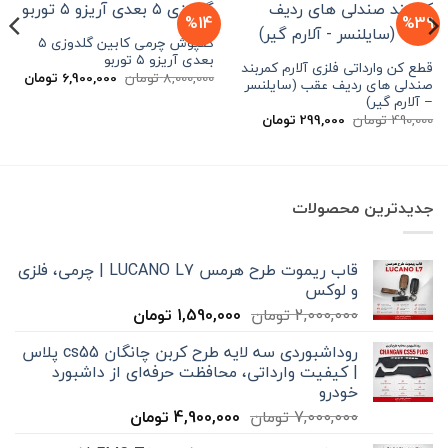
%14
%39
کفپوش چرمی کابین گلدوزی ۵
بعدی آریزو ۵ توربو
قطع کن وارداتی فلزی آلارم کمربند
قیمت
قیم
8,000,000
تومان
6,900,000
تومان
صندلی های ردیف عقب (سایلنسر
اصلی
فعلی
– آلارم گیر)
8,000,000 تومان
بود.
است.
قیمت
قیمت
490,000
تومان
299,000
تومان
اصلی
فعلی
490,000 تومان
299,000 تومان
بود.
است.
جدیدترین محصولات
قاب ریموت طرح هرمس LUCANO L7 | چرمی، فلزی
و لوکس
قیمت
قیمت
2,000,000
تومان
1,590,000
تومان
اصلی
فعلی
روداشبوردی سه‌ لایه طرح کربن چانگان cs55 پلاس
2,000,000 تومان
1,590,000 تومان
| کیفیت وارداتی، محافظت حرفه‌ای از داشبورد
بود.
است.
خودرو
قیمت
قیمت
7,000,000
تومان
4,900,000
تومان
اصلی
فعلی