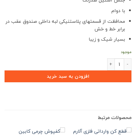
جنس استیل ضدزنگ
3,500,000 تومان
00,000
بود.
است.
با دوام
محافظت از قسمتهای پلاستنیکی لبه داخلی صندوق عقب در
برابر خط و خش
بسیار شیک و زیبا
موجود
کاور فلزی وارداتی محافظ لبه داخلی صندوق عقب آریزو 5 نیو عدد
افزودن به سبد خرید
محصولات مرتبط