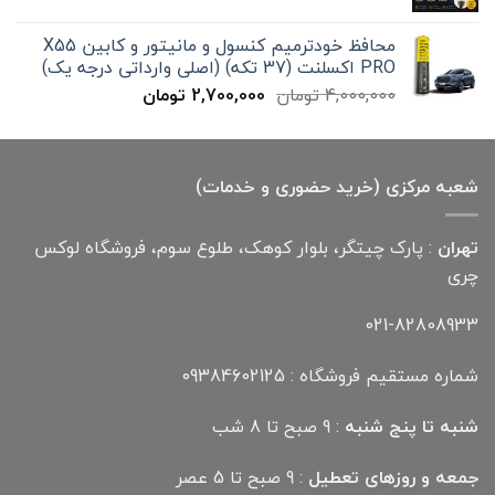
اصلی
فعلی
300,000 تومان
199,000 تومان
محافظ خودترمیم کنسول و مانیتور و کابین X55
بود.
است.
PRO اکسلنت (37 تکه) (اصلی وارداتی درجه یک)
قیمت
قیمت
4,000,000
تومان
2,700,000
تومان
اصلی
فعلی
4,000,000 تومان
2,700,000 تومان
بود.
است.
شعبه مرکزی (خرید حضوری و خدمات)
تهران
: پارک چیتگر، بلوار کوهک، طلوع سوم، فروشگاه لوکس
چری
021-82808933
شماره مستقیم فروشگاه : 09384602125
شنبه تا پنج شنبه
: 9 صبح تا 8 شب
جمعه و روزهای تعطیل
: 9 صبح تا 5 عصر