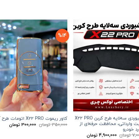
%14
روداشبوردی سه‌لایه طرح کربن X22 PRO
کاور ریموت X22 PRO اتومات طرح آتن
ت وارداتی، محافظت حرفه‌ای از
قیمت
قیمت
350,000
تومان
300,000
تومان
اصلی
فعلی
د خودرو
350,000 تومان
قیمت
قیمت
7,0
تومان
4,900,000
تومان
بود.
است.