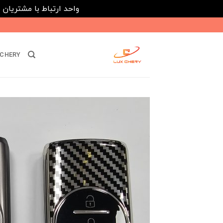
واحد ارتباط با مشتریان : 02182808933 ---- ارتباط در پیامرسان های داخلی ایتا، روبیکا و بله : 116395
Ski
t
conten
CHERY