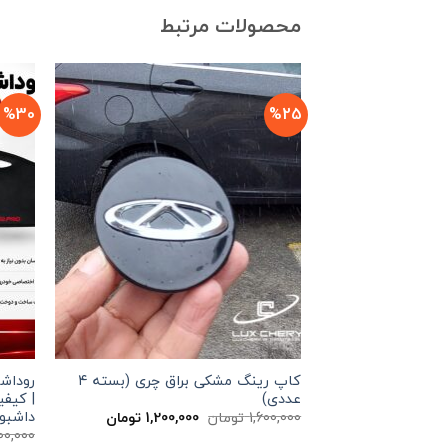
محصولات مرتبط
%30
%25
کاپ رینگ مشکی براق چری (بسته ۴
عددی)
| کیفی
داشبور
قیمت
قیمت
1,600,000
تومان
1,200,000
تومان
اصلی
فعلی
00,000
1,600,000 تومان
1,200,000 تومان