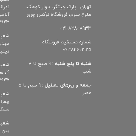
تهران
: پارک چیتگر، بلوار کوهک،
تهران
طلوع سوم، فروشگاه لوکس چری
۲۶۲۳
021-82808933
شعبه
شماره مستقیم فروشگاه :
09384602125
دیتیلر) ت
شنبه تا پنج شنبه
: 9 صبح تا 8
شعبه
شب
۴، 
۲۹۳۶
جمعه و روزهای تعطیل
: 9 صبح تا 5
عصر
شعبه
مسکن تلف
شعبه