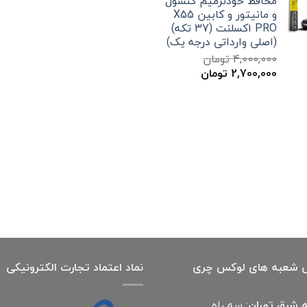
محافظ خودترمیم کنسول
300,000 تومان
199,000 تومان
و مانیتور و کابین X55
بود.
است.
PRO اکسلنت (37 تکه)
(اصلی وارداتی درجه یک)
4,000,000
تومان
قیمت
قیمت
2,700,000
تومان
اصلی
فعلی
4,000,000 تومان
2,700,000 تومان
بود.
است.
 شعبه های لوکس چری
نماد اعتماد تجارت الكترونیكی
 شرق تهران
: سه راه