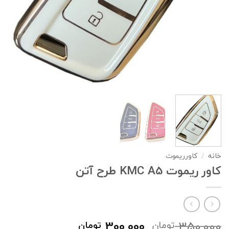
خانه
/
کاورریموت
کاور ریموت KMC A5 طرح آتن
قیمت
قیمت
300,000
350,000
تومان
تومان