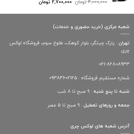
قیمت
قیمت
4,000,000
تومان
2,700,000
تومان
اصلی
فعلی
4,000,000 تومان
2,700,000 تومان
بود.
است.
شعبه مرکزی (خرید حضوری و خدمات)
تهران
: پارک چیتگر، بلوار کوهک، طلوع سوم، فروشگاه لوکس
چری
021-82808933
شماره مستقیم فروشگاه : 09384602125
شنبه تا پنج شنبه
: 9 صبح تا 8 شب
جمعه و روزهای تعطیل
: 9 صبح تا 5 عصر
آدرس شعبه های لوکس چری