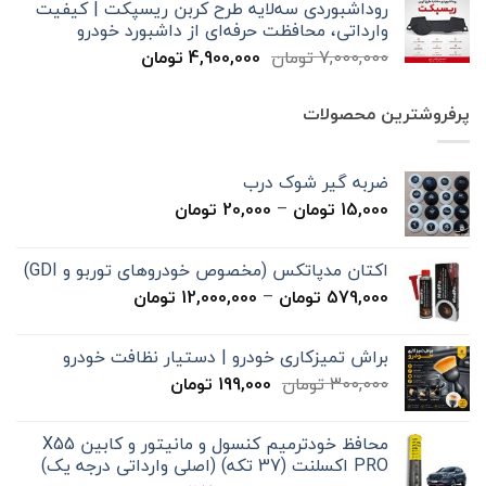
روداشبوردی سه‌لایه طرح کربن ریسپکت | کیفیت
7,000,000 تومان
4,900,000 تومان
وارداتی، محافظت حرفه‌ای از داشبورد خودرو
بود.
است.
قیمت
قیمت
7,000,000
تومان
4,900,000
تومان
اصلی
فعلی
7,000,000 تومان
4,900,000 تومان
پرفروشترین محصولات
بود.
است.
ضربه گیر شوک درب
محدوده
15,000
تومان
–
20,000
تومان
قیمت:
15,000 تومان
اکتان مدپاتکس (مخصوص خودروهای توربو و GDI)
تا
محدوده
579,000
تومان
–
12,000,000
تومان
20,000 تومان
قیمت:
579,000 تومان
براش تمیزکاری خودرو | دستیار نظافت خودرو
تا
قیمت
قیمت
300,000
تومان
199,000
تومان
12,000,000 تومان
اصلی
فعلی
300,000 تومان
199,000 تومان
محافظ خودترمیم کنسول و مانیتور و کابین X55
بود.
است.
PRO اکسلنت (37 تکه) (اصلی وارداتی درجه یک)