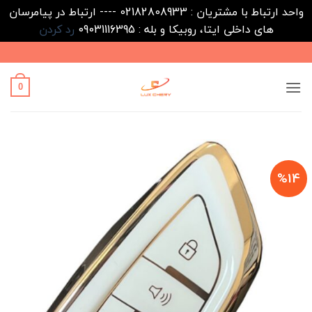
واحد ارتباط با مشتریان : 02182808933 ---- ارتباط در پیامرسان
های داخلی ایتا، روبیکا و بله : 09031116395
رد کردن
Ski
t
conten
0
%14