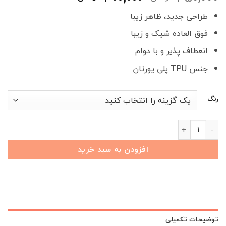
اصلی
فعلی
طراحی جدید، ظاهر زیبا
350,000 تومان
300,000 تومان
بود.
است.
فوق العاده شیک و زیبا
انعطاف پذیر و با دوام
جنس TPU پلی یورتان
رنگ
کاور ریموت KMC A5 طرح آتن عدد
افزودن به سبد خرید
توضیحات تکمیلی