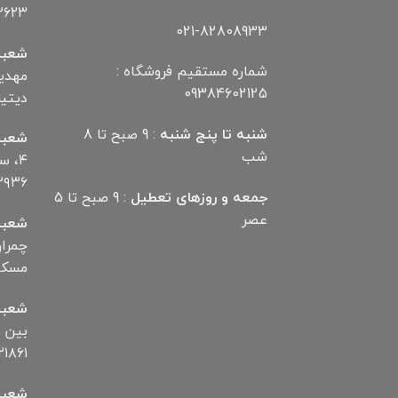
۲۶۲۳
021-82808933
شعبه
شماره مستقیم فروشگاه :
09384602125
دیتیلر) ت
شنبه تا پنج شنبه
: 9 صبح تا 8
شعبه
شب
۴، 
۲۹۳۶
جمعه و روزهای تعطیل
: 9 صبح تا 5
عصر
شعبه
مسکن تلف
شعبه
۱۸۶۱
شعبه