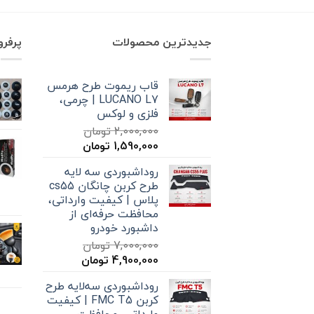
بود.
است.
جدیدترین محصولات
پرفر
قاب ریموت طرح هرمس
LUCANO L7 | چرمی،
فلزی و لوکس
2,000,000
تومان
قیمت
قیمت
1,590,000
تومان
اصلی
فعلی
روداشبوردی سه‌ لایه
2,000,000 تومان
1,590,000 تومان
طرح کربن چانگان cs55
بود.
است.
پلاس | کیفیت وارداتی،
محافظت حرفه‌ای از
داشبورد خودرو
7,000,000
تومان
قیمت
قیمت
4,900,000
تومان
اصلی
فعلی
روداشبوردی سه‌لایه طرح
7,000,000 تومان
4,900,000 تومان
کربن FMC T5 | کیفیت
بود.
است.