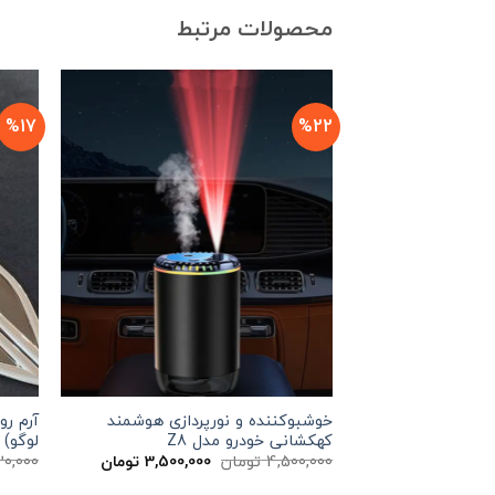
محصولات مرتبط
%17
%22
خوشبوکننده و نورپردازی هوشمند
آرم رو
کهکشانی خودرو مدل Z8
لوگو)
قیمت
قیمت
4,500,000
تومان
3,500,000
تومان
20,000
اصلی
فعلی
4,500,000 تومان
3,500,000 تو