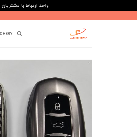
واحد ارتباط با مشتریان : 02182808933 ---- ارتباط در پیامرسان های داخلی ایتا، روبیکا و بله : 116395
Ski
t
conten
CHERY