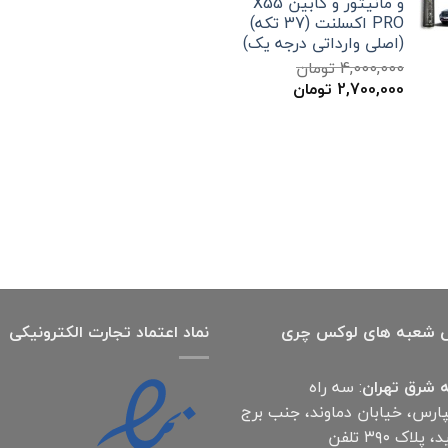
و مانیتور و کابین X55
بود.
است.
PRO اکسلنت (37 تکه)
(اصلی وارداتی درجه یک)
4,000,000
تومان
قیمت
قیمت
2,700,000
تومان
اصلی
فعلی
4,000,000 تومان
2,700,000 تومان
بود.
است.
 شعبه های لوکس چری
نماد اعتماد تجارت الكترونیكی
 شرق تهران
: سه راه
پارس، خیابان دماوند، جنب برج
آناهید، پلاک ۳۹۰ تلفن