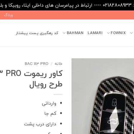
09031
وبلاگ
FOWNIX
LAMARI
BAHMAN
کد رهگیری پست پیشتاز
خانه
/
BAC X3 PRO
کاور ریموت
طرح رویال
وارداتی
کم جا
دارای درب پشت