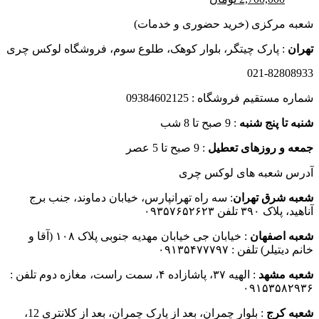
اصلی
فعلی
شعبه مرکزی (خرید حضوری و خدمات)
4,000,000 تومان
2,700,000 تومان
بود.
است.
تهران
: پارک چیتگر، بلوار کوهک، طلوع سوم، فروشگاه لوکس چری
021-82808933
شماره مستقیم فروشگاه : 09384602125
شنبه تا پنج شنبه
: 9 صبح تا 8 شب
جمعه و روزهای تعطیل
: 9 صبح تا 5 عصر
آدرس شعبه های لوکس چری
شعبه شرق تهران
: سه راه تهرانپارس، خیابان دماوند، جنب برج
آناهید، پلاک ۳۹۰ تلفن ۰۹۳۵۷۶۵۲۶۲۳
شعبه اصفهان
: خیابان جی خیابان مهدیه جنوبی پلاک ۱۰۸ (آقا و
خانم دیتیلر) تلفن : ۰۹۱۳۵۴۷۷۷۹۷
شعبه مشهد
: الهیه ۳۷، پاشازاده ۴، سمت راست، مغازه دوم تلفن :
۰۹۱۵۳۵۸۲۹۳۶
شعبه کرج
: بلوار چمران، بعد از پارک چمران، بعد از کلانتری 12،