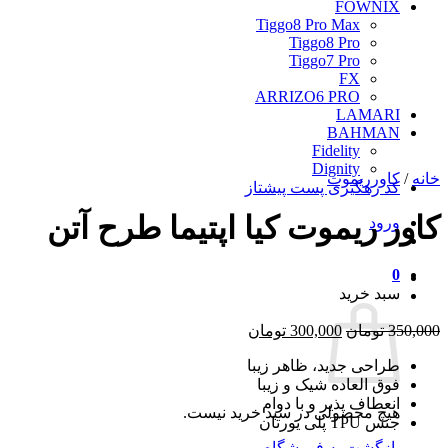
FOWNIX
Tiggo8 Pro Max
Tiggo8 Pro
Tiggo7 Pro
FX
ARRIZO6 PRO
LAMARI
BAHMAN
Fidelity
Dignity
خانه
/
کاورریموت
کد رهگیری پست پیشتاز
کاور ریموت کیا اپتیما طرح آتن
ورود
0
سبد خرید
قیمت
قیمت
350,000
تومان
300,000
تومان
اصلی
فعلی
طراحی جدید، ظاهر زیبا
350,000 تومان
300,000 تومان
فوق العاده شیک و زیبا
بود.
است.
انعطاف پذیر و با دوام
هیچ محصولی در سبد خرید نیست.
جنس TPU پلی یورتان
بازگشت به فروشگاه