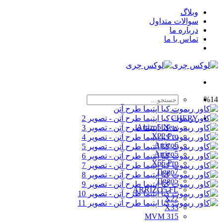
Skip
وبلاگ
to
سوالات متداول
content
درباره ما
تماس با ما
جستجو
%14
برای:
CHERY
Arrizo5 New
X22 Pro
Arrizo6
Arrizo5
X55 Pro
Tiggo7
Tiggo5
ARRIZO5 FL
X22
X33
MVM 315